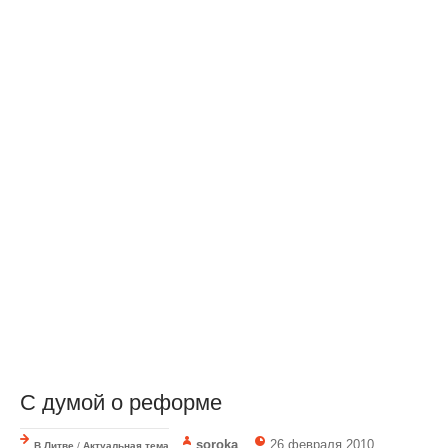
С думой о реформе
soroka
26 февраля 2010
В Литве
/
Актуальная тема