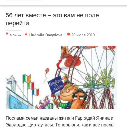
56 лет вместе – это вам не поле
перейти
Liudmila Davydova
20 июля 2010
В Литве
Послами семьи названы жители Гаргждай Янина и
Эдвардас Циртаутасы. Теперь они, как и все послы