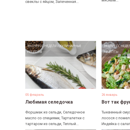
мясным...
свеклы с яйцом, Запеченная...
ЭКСПРЕСС НЕДЕЛЯ
/
КУЛИНАРНЫЕ
ЭКСПРЕСС НЕДЕ
РЕЦЕПТЫ
РЕЦЕПТЫ
05 февраль
26 январь
Любимая селедочка
Вот так фру
Форшмак из сельди, Селедочное
Тыквенный смуз
масло со специями, Тарталетки с
лосося с помел
тартаром из сельди, Теплый...
Индейка с салат