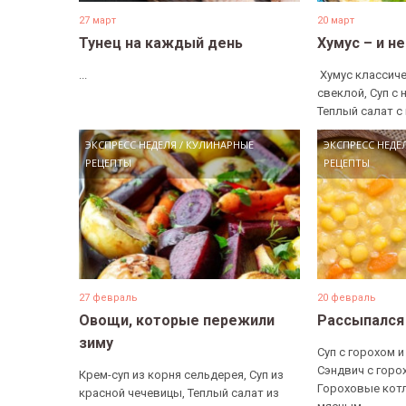
27 март
20 март
Тунец на каждый день
Хумус – и н
...
​ Хумус классиче
свеклой, Суп с 
Теплый салат с 
ЭКСПРЕСС НЕДЕЛЯ
/
КУЛИНАРНЫЕ
ЭКСПРЕСС НЕДЕ
РЕЦЕПТЫ
РЕЦЕПТЫ
27 февраль
20 февраль
Овощи, которые пережили
Рассыпался
зиму
Суп с горохом и
Сэндвич с горо
Крем-суп из корня сельдерея, Суп из
Гороховые котл
красной чечевицы, Теплый салат из