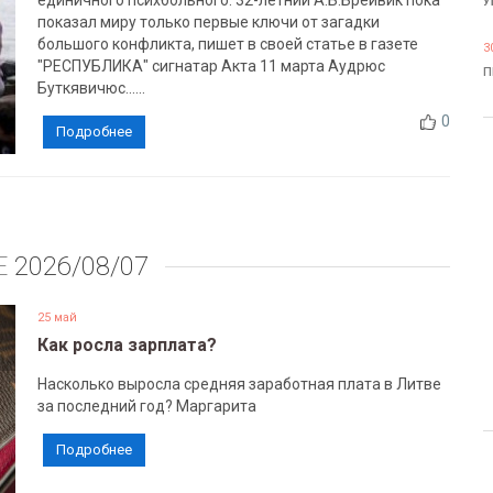
единичного психбольного. 32-летний А.Б.Брейвик пока
У
показал миру только первые ключи от загадки
большого конфликта, пишет в своей статье в газете
3
"РЕСПУБЛИКА" сигнатар Акта 11 марта Аудрюс
П
Буткявичюс......
0
Подробнее
Е
2026/08/07
25 май
Как росла зарплата?
Насколько выросла средняя заработная плата в Литве
за последний год? Маргарита
Подробнее