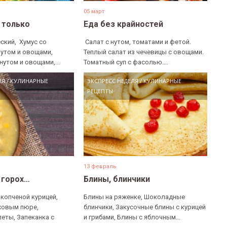
05 март
е только
Еда без крайностей
ский, ​ Хумус со
​ Салат с нутом, томатами и фетой. ​
нутом и овощами, ​
Теплый салат из чечевицы с овощами. ​
нутом и овощами,...
Томатный суп с фасолью....
ЛЯ
/
КУЛИНАРНЫЕ
ЭКСПРЕСС НЕДЕЛЯ
/
КУЛИНАРНЫЕ
РЕЦЕПТЫ
13 февраль
 горох…
Блины, блинчики
 копченой курицей,
Блины на ряженке, Шоколадные
ховым пюре,
блинчики, Закусочные блины с курицей
еты, Запеканка с
и грибами, Блины с яблочным...