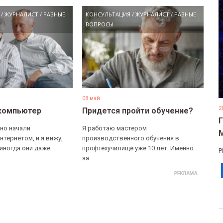
/
ЖУРНАЛИСТ
/
РАЗНЫЕ
КОНСУЛЬТАЦИЯ
/
ЖУРНАЛИСТ
/
РАЗНЫЕ
ВОПРОСЫ
08 май
2
компьютер
Придется пройти обучение?
но начали
Я работаю мастером
нтернетом, и я вижу,
производственного обучения в
 иногда они даже
профтехучилище уже 10 лет. Именно
Р
за...