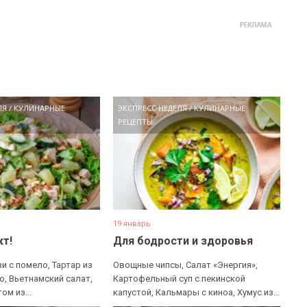
ЛЯ
/
КУЛИНАРНЫЕ
ЭКСПРЕСС НЕДЕЛЯ
/
КУЛИНАРНЫЕ
РЕЦЕПТЫ
19 январь
кт!
Для бодрости и здоровья
и с помело, Тартар из
Овощные чипсы, Салат «Энергия»,
о, Вьетнамский салат,
Картофельный суп с пекинской
ом из...
капустой, Кальмары с киноа, Хумус из...