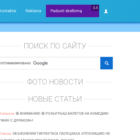
(Lt)
Kontaktai
Reklama
Paduoti skelbimą
ПОИСК ПО САЙТУ
ФОТО НОВОСТИ
НОВЫЕ СТАТЬИ
3 апрель
🔴 ВНИМАНИЕ! 🔴 РОЗЫГРЫШ БИЛЕТОВ НА КОМЕДИЮ
УЖИН С ДУРАКОМ»!
0 июнь
ОБЪЯСНЕНИЯ ГИНТАУТАСА ПАЛУЦКАСА ОППОЗИЦИЮ НЕ