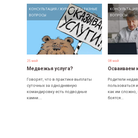
КОНСУЛЬТАЦИЯ
/
ЖУРНАЛИСТ
/
РАЗНЫЕ
КОНСУЛЬТАЦИЯ
ВОПРОСЫ
ВОПРОСЫ
25 май
08 май
Медвежья услуга?
Осваиваем 
Говорят, что в практике выплаты
Родители недав
суточных за однодневную
пользоваться и
командировку есть подводные
как им сложно,
камни....
боятся...