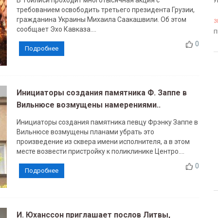
В Тбилиси проходит многотысячная акция с
У
требованием освободить третьего президента Грузии,
гражданина Украины Михаила Саакашвили. Об этом
3
сообщает Эхо Кавказа....
П
0
Подробнее
Инициаторы создания памятника Ф. Заппе в
Вильнюсе возмущены намерениями..
Инициаторы создания памятника певцу Фрэнку Заппе в
Вильнюсе возмущены планами убрать это
произведение из сквера имени исполнителя, а в этом
месте возвести пристройку к поликлинике Центро....
0
Подробнее
И. Юханссон приглашает послов Литвы,