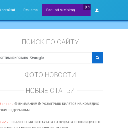
(Lt)
Kontaktai
Reklama
Paduoti skelbimą
ПОИСК ПО САЙТУ
ФОТО НОВОСТИ
НОВЫЕ СТАТЬИ
3 апрель
🔴 ВНИМАНИЕ! 🔴 РОЗЫГРЫШ БИЛЕТОВ НА КОМЕДИЮ
УЖИН С ДУРАКОМ»!
0 июнь
ОБЪЯСНЕНИЯ ГИНТАУТАСА ПАЛУЦКАСА ОППОЗИЦИЮ НЕ