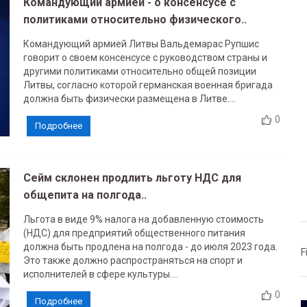
Командующий армией - о консенсусе с
политиками относительно физического..
Командующий армией Литвы Вальдемарас Рупшис
говорит о своем консенсусе с руководством страны и
другими политиками относительно общей позиции
Литвы, согласно которой германская военная бригада
должна быть физически размещена в Литве....
0
Подробнее
Сейм склонен продлить льготу НДС для
общепита на полгода..
Льгота в виде 9% налога на добавленную стоимость
(НДС) для предприятий общественного питания
должна быть продлена на полгода - до июля 2023 года.
F
Это также должно распространяться на спорт и
исполнителей в сфере культуры....
0
Подробнее