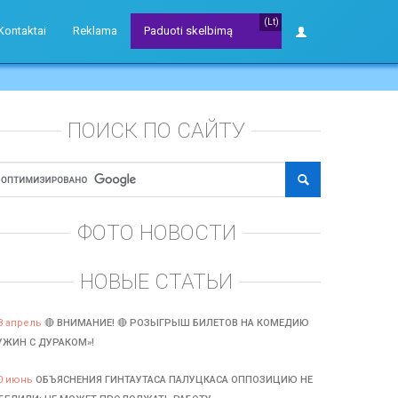
(Lt)
Kontaktai
Reklama
Paduoti skelbimą
ПОИСК ПО САЙТУ
ФОТО НОВОСТИ
НОВЫЕ СТАТЬИ
3 апрель
🔴 ВНИМАНИЕ! 🔴 РОЗЫГРЫШ БИЛЕТОВ НА КОМЕДИЮ
УЖИН С ДУРАКОМ»!
0 июнь
ОБЪЯСНЕНИЯ ГИНТАУТАСА ПАЛУЦКАСА ОППОЗИЦИЮ НЕ