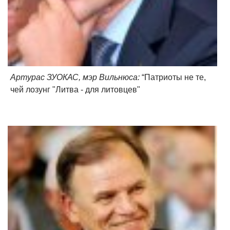
Артурас ЗУОКАС, мэр Вильнюса:
“Патриоты не те,
чей лозунг "Литва - для литовцев"