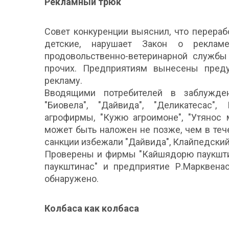
Рекламный трюк
Совет конкуренции выяснил, что перера
детские, нарушает Закон о рекламе
продовольственно-ветеринарной службы 
прочих. Предприятиям вынесены преду
рекламу.
Вводящими потребителей в заблужде
"Биовела", "Дайвида", "Деликатесас",
агрофирмы, "Кужю агроимоне", "Утянос 
может быть наложен не позже, чем в теч
санкции избежали "Дайвида", Клайпедский
Проверены и фирмы "Кайшядорю паукштина
паукштинас" и предприятие Р.Марквена
обнаружено.
Колбаса как колбаса