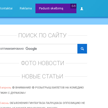
(Lt)
Kontaktai
Reklama
Paduoti skelbimą
ПОИСК ПО САЙТУ
ФОТО НОВОСТИ
НОВЫЕ СТАТЬИ
3 апрель
🔴 ВНИМАНИЕ! 🔴 РОЗЫГРЫШ БИЛЕТОВ НА КОМЕДИЮ
УЖИН С ДУРАКОМ»!
0 июнь
ОБЪЯСНЕНИЯ ГИНТАУТАСА ПАЛУЦКАСА ОППОЗИЦИЮ НЕ