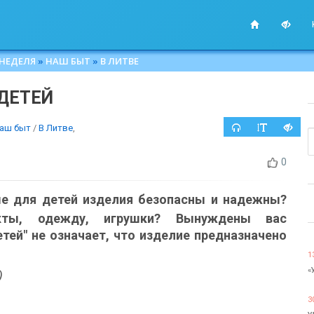
 НЕДЕЛЯ
»
НАШ БЫТ
»
В ЛИТВЕ
 ДЕТЕЙ
аш быт
/
В Литве
,
0
ые для детей изделия безопасны и надежны?
укты, одежду, игрушки? Вынуждены вас
тей" не означает, что изделие предназначено
1
«
)
3