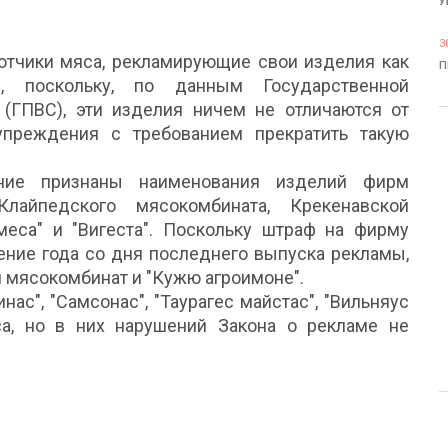
У
3
ботчики мяса, рекламирующие свои изделия как
П
, поскольку, по данным Государственной
(ГПВС), эти изделия ничем не отличаются от
преждения с требованием прекратить такую
ние признаны наименования изделий фирм
 Клайпедского мясокомбината, Крекенавской
меса" и "Вигеста". Поскольку штраф на фирму
ение года со дня последнего выпуска рекламы,
 мясокомбинат и "Кужю агроимоне".
с", "Самсонас", "Таурагес майстас", "Вильняус
са, но в них нарушений Закона о рекламе не