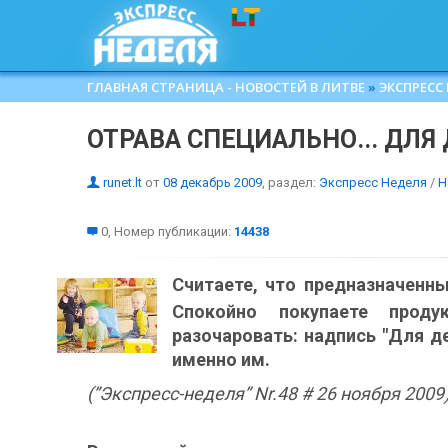
ГЛАВНАЯ СТРАНИЦА - НОВОСТЕЙ В ЛИТВЕ
»
ЭКСПРЕСС
ОТРАВА СПЕЦИАЛЬНО... ДЛЯ
runet.lt
от
08 декабрь 2009
, раздел:
Экспресс Неделя
/
Н
0, Номер публикации:
14438
Считаете, что предназначенн
Спокойно покупаете прод
разочаровать: надпись "Для де
именно им.
(”Экспресс-неделя” Nr.48 # 26 ноября 2009