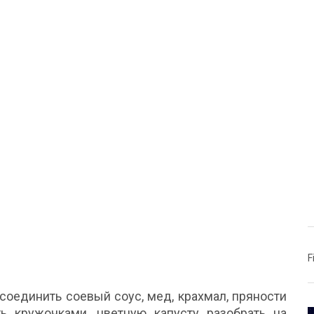
F
соединить соевый соус, мед, крахмал, пряности
ь кружочками, цветную капусту разобрать на