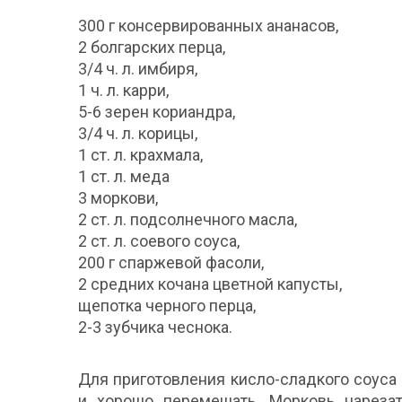
300 г консервированных ананасов,
2 болгарских перца,
3/4 ч. л. имбиря,
1 ч. л. карри,
5-6 зерен кориандра,
3/4 ч. л. корицы,
1 ст. л. крахмала,
1 ст. л. меда
3 моркови,
2 ст. л. подсолнечного масла,
2 ст. л. соевого соуса,
200 г спаржевой фасоли,
2 средних кочана цветной капусты,
щепотка черного перца,
2-3 зубчика чеснока.
Для приготовления кисло-сладкого соуса 
и хорошо перемешать. Морковь нарезат