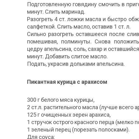
Подготовленную говядину смочить в приг
минут. Слить маринад.
Разогреть 4 ст. ложки масла и быстро об
салфеткой. Слить масло, оставив 1 ст. л.
Сильно разогреть оставшееся после слив
помешивая, полминуты. Снова положить
цедру апельсина, соль, сахар и оставшийс
минут. Добавить слитое масло.
Подать, украсив дольками апельсина.
Пикантная курица с арахисом
300 г белого мяса курицы,
2 ст.л. растительного масла (лучше всего а
125 г очищенных зерен арахиса,
1 стручок острого красного перца (мелко п
1 зеленый перец (порезать полосками).
Для соуса: