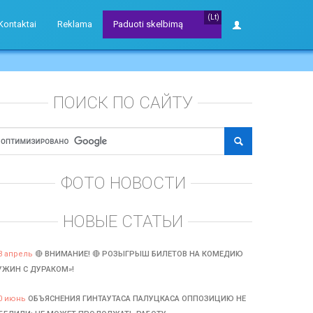
(Lt)
Kontaktai
Reklama
Paduoti skelbimą
ПОИСК ПО САЙТУ
ФОТО НОВОСТИ
НОВЫЕ СТАТЬИ
3 апрель
🔴 ВНИМАНИЕ! 🔴 РОЗЫГРЫШ БИЛЕТОВ НА КОМЕДИЮ
УЖИН С ДУРАКОМ»!
0 июнь
ОБЪЯСНЕНИЯ ГИНТАУТАСА ПАЛУЦКАСА ОППОЗИЦИЮ НЕ