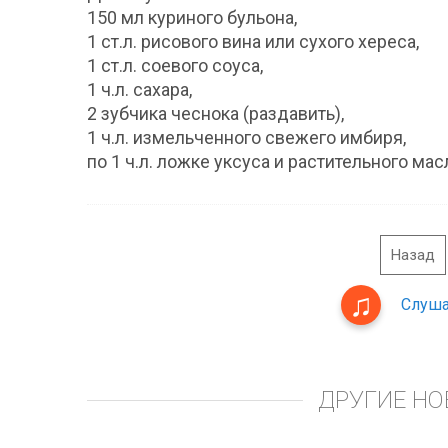
150 мл куриного бульона,
1 ст.л. рисового вина или сухого хереса,
1 ст.л. соевого соуса,
1 ч.л. сахара,
2 зубчика чеснока (раздавить),
1 ч.л. измельченного свежего имбиря,
по 1 ч.л. ложке уксуса и растительного мас
Назад
Слуша
ДРУГИЕ НО