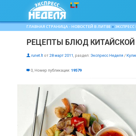
ГЛАВНАЯ СТРАНИЦА - НОВОСТЕЙ В ЛИТВЕ
»
ЭКСПРЕСС
РЕЦЕПТЫ БЛЮД КИТАЙСКОЙ
runet.lt
от
28 март 2011
, раздел:
Экспресс Неделя
/
Кули
0, Номер публикации:
19579