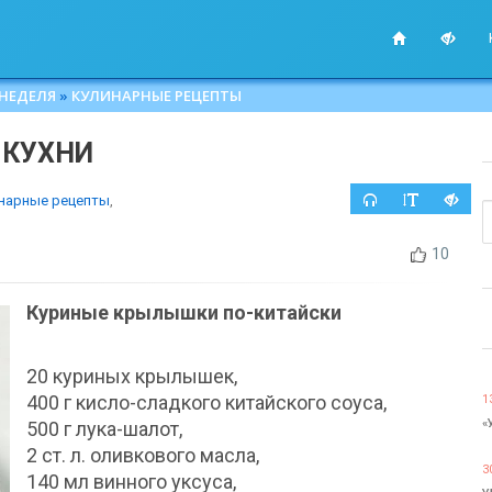
 НЕДЕЛЯ
»
КУЛИНАРНЫЕ РЕЦЕПТЫ
 КУХНИ
нарные рецепты
,
10
Куриные крылышки по-китайски
20 куриных крылышек,
400 г кисло-сладкого китайского соуса,
1
«
500 г лука-шалот,
2 ст. л. оливкового масла,
3
140 мл винного уксуса,