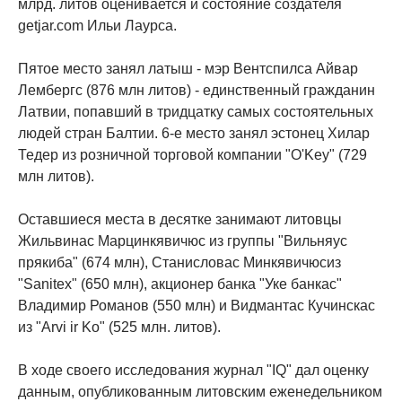
млрд. литов оценивается и состояние создателя
getjar.com Ильи Лаурса.
Пятое место занял латыш - мэр Вентспилса Айвар
Лембергс (876 млн литов) - единственный гражданин
Латвии, попавший в тридцатку самых состоятельных
людей стран Балтии. 6-е место занял эстонец Хилар
Тедер из розничной торговой компании "O'Key" (729
млн литов).
Оставшиеся места в десятке занимают литовцы
Жильвинас Марцинкявичюс из группы "Вильняус
прякиба" (674 млн), Станисловас Минкявичюсиз
"Sanitex" (650 млн), акционер банка "Уке банкас"
Владимир Романов (550 млн) и Видмантас Кучинскас
из "Arvi ir Ko" (525 млн. литов).
В ходе своего исследования журнал "IQ" дал оценку
данным, опубликованным литовским еженедельником