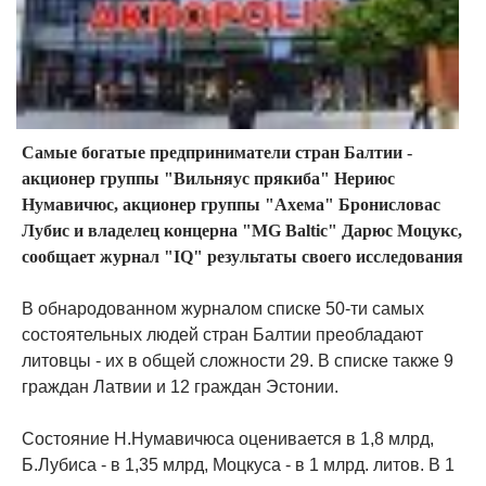
Самые богатые предприниматели стран Балтии -
акционер группы "Вильняус прякиба" Нериюс
Нумавичюс, акционер группы "Ахема" Бронисловас
Лубис и владелец концерна "MG Baltic" Дарюс Моцукс,
сообщает журнал "IQ" результаты своего исследования
В обнародованном журналом списке 50-ти самых
состоятельных людей стран Балтии преобладают
литовцы - их в общей сложности 29. В списке также 9
граждан Латвии и 12 граждан Эстонии.
Состояние Н.Нумавичюса оценивается в 1,8 млрд,
Б.Лубиса - в 1,35 млрд, Моцкуса - в 1 млрд. литов. В 1