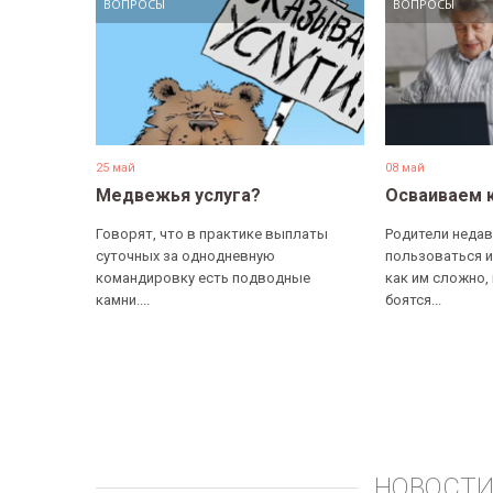
ВОПРОСЫ
ВОПРОСЫ
25 май
08 май
Медвежья услуга?
Осваиваем 
Говорят, что в практике выплаты
Родители недав
суточных за однодневную
пользоваться и
командировку есть подводные
как им сложно,
камни....
боятся...
НОВОСТИ