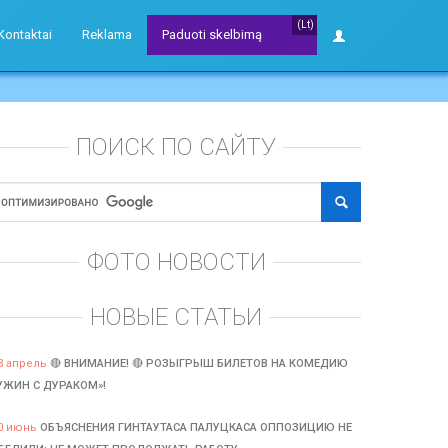
(Lt)
Kontaktai
Reklama
Paduoti skelbimą
ПОИСК ПО САЙТУ
ФОТО НОВОСТИ
НОВЫЕ СТАТЬИ
3 апрель
🔴 ВНИМАНИЕ! 🔴 РОЗЫГРЫШ БИЛЕТОВ НА КОМЕДИЮ
УЖИН С ДУРАКОМ»!
0 июнь
ОБЪЯСНЕНИЯ ГИНТАУТАСА ПАЛУЦКАСА ОППОЗИЦИЮ НЕ