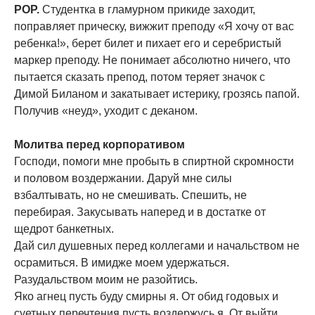
POP.
Студентка в гламурном прикиде заходит,
поправляет прическу, вижжит преподу «Я хочу от вас
ребенка!», берет билет и пихает его и серебристый
маркер преподу. Не понимает абсолютно ничего, что
пытается сказать препод, потом теряет значок с
Димой Биланом и закатывает истерику, грозясь папой.
Получив «неуд», уходит с деканом.
Молитва перед корпоративом
Господи, помоги мне пробыть в спиртной скромности
и половом воздержании. Даруй мне силы
взбалтывать, но не смешивать. Спешить, не
перебирая. Закусывать наперед и в достатке от
щедрот банкетных.
Дай сил душевных перед коллегами и начальством не
осрамиться. В имидже моем удержаться.
Разудальством моим не разойтись.
Яко агнец пусть буду смирны я. От обид годовых и
суетных перечтения пусть воздержусь я. От выйти