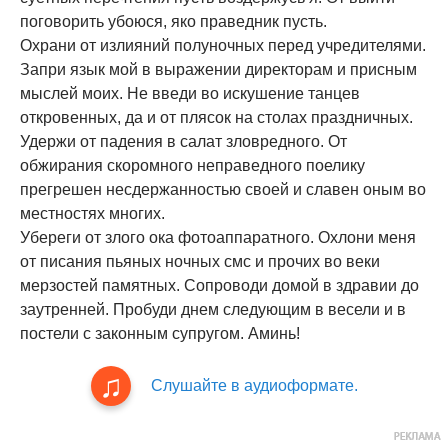
поговорить убоюся, яко праведник пусть.
Охрани от излияний полуночных перед учредителями.
Запри язык мой в выражении директорам и присным
мыслей моих. Не введи во искушение танцев
откровенных, да и от плясок на столах праздничных.
Удержи от падения в салат зловредного. От
обжирания скоромного неправедного поелику
прегрешен несдержанностью своей и славен оным во
местностях многих.
Убереги от злого ока фотоаппаратного. Охлони меня
от писания пьяных ночных смс и прочих во веки
мерзостей памятных. Сопроводи домой в здравии до
заутренней. Пробуди днем следующим в весели и в
постели с законным супругом. Аминь!
Слушайте в аудиоформате.