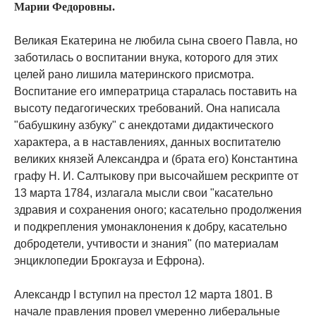
Марии Федоровны.
Великая Екатерина не любила сына своего Павла, но
заботилась о воспитании внука, которого для этих
целей рано лишила материнского присмотра.
Воспитание его императрица старалась поставить на
высоту педагогических требований. Она написала
"бабушкину азбуку" с анекдотами дидактического
характера, а в наставлениях, данных воспитателю
великих князей Александра и (брата его) Константина
графу Н. И. Салтыкову при высочайшем рескрипте от
13 марта 1784, излагала мысли свои "касательно
здравия и сохранения оного; касательно продолжения
и подкрепления умонаклонения к добру, касательно
добродетели, учтивости и знания" (по материалам
энциклопедии Брокгауза и Ефрона).
Александр I вступил на престол 12 марта 1801. В
начале правления провел умеренно либеральные