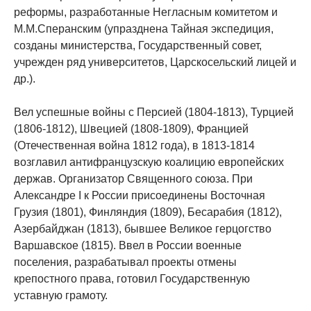
реформы, разработанные Негласным комитетом и
М.М.Сперанским (упразднена Тайная экспедиция,
созданы министерства, Государственный совет,
учрежден ряд университетов, Царскосельский лицей и
др.).
Вел успешные войны с Персией (1804-1813), Турцией
(1806-1812), Швецией (1808-1809), Францией
(Отечественная война 1812 года), в 1813-1814
возглавил антифранцузскую коалицию европейских
держав. Организатор Священного союза. При
Aлександре I к России присоединены Восточная
Грузия (1801), Финляндия (1809), Бесарабия (1812),
Азербайджан (1813), бывшее Великое герцогство
Варшавское (1815). Ввел в России военные
поселения, разрабатывал проекты отмены
крепостного права, готовил Государственную
уставную грамоту.