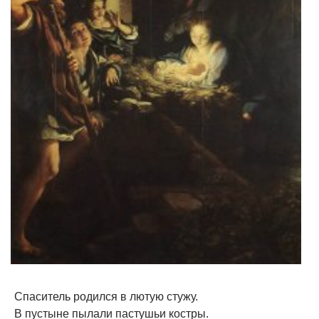
Спаситель родился в лютую стужу.
В пустыне пылали пастушьи костры.