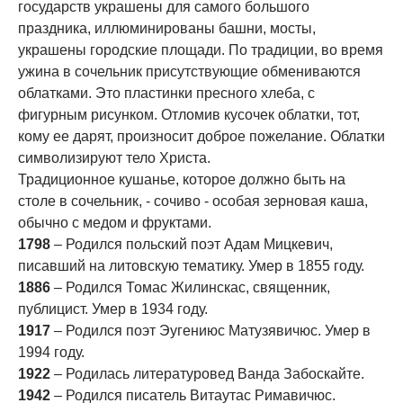
государств украшены для самого большого
праздника, иллюминированы башни, мосты,
украшены городские площади. По традиции, во время
ужина в сочельник присутствующие обмениваются
облатками. Это пластинки пресного хлеба, с
фигурным рисунком. Отломив кусочек облатки, тот,
кому ее дарят, произносит доброе пожелание. Облатки
символизируют тело Христа.
Традиционное кушанье, которое должно быть на
столе в сочельник, - сочиво - особая зерновая каша,
обычно с медом и фруктами.
1798
– Родился польский поэт Адам Мицкевич,
писавший на литовскую тематику. Умер в 1855 году.
1886
– Родился Томас Жилинскас, священник,
публицист. Умер в 1934 году.
1917
– Родился поэт Эугениюс Матузявичюс. Умер в
1994 году.
1922
– Родилась литературовед Ванда Забоскайте.
1942
– Родился писатель Витаутас Римавичюс.