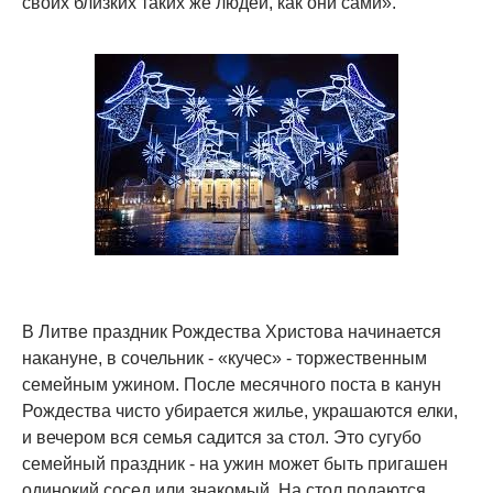
своих близких таких же людей, как они сами».
В Литве праздник Рождества Христова начинается
накануне, в сочельник - «кучес» - торжественным
семейным ужином. После месячного поста в канун
Рождества чисто убирается жилье, украшаются елки,
и вечером вся семья садится за стол. Это сугубо
семейный праздник - на ужин может быть пригашен
одинокий сосед или знакомый. На стол подаются