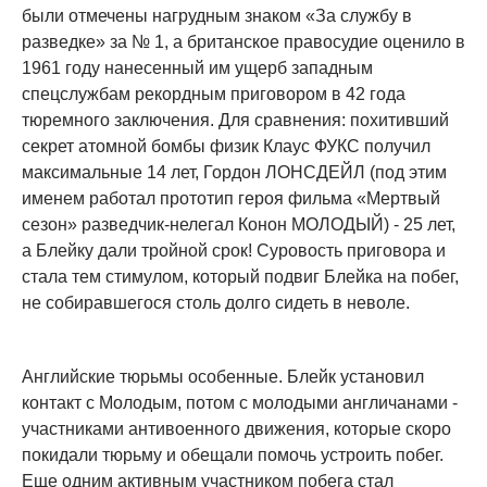
были отмечены нагрудным знаком «За службу в
разведке» за № 1, а британское правосудие оценило в
1961 году нанесенный им ущерб западным
спецслужбам рекордным приговором в 42 года
тюремного заключения. Для сравнения: похитивший
секрет атомной бомбы физик Клаус ФУКС получил
максимальные 14 лет, Гордон ЛОНСДЕЙЛ (под этим
именем работал прототип героя фильма «Мертвый
сезон» разведчик-нелегал Конон МОЛОДЫЙ) - 25 лет,
а Блейку дали тройной срок! Cуровость приговора и
стала тем стимулом, который подвиг Блейка на побег,
не собиравшегося столь долго сидеть в неволе.
Английские тюрьмы особенные. Блейк установил
контакт с Молодым, потом с молодыми англичанами -
участниками антивоенного движения, которые скоро
покидали тюрьму и обещали помочь устроить побег.
Еще одним активным участником побега стал