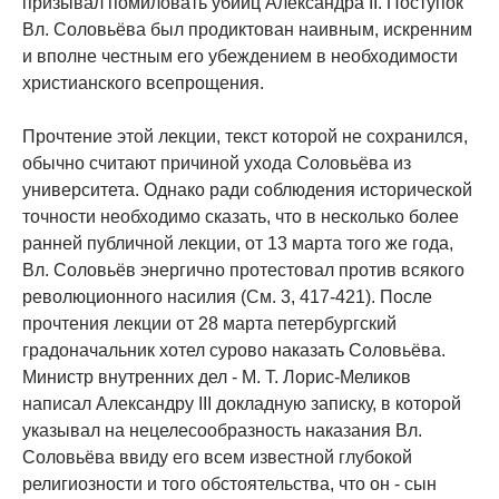
призывал помиловать убийц Александра II. Поступок
Вл. Соловьёва был продиктован наивным, искренним
и вполне честным его убеждением в необходимости
христианского всепрощения.
Прочтение этой лекции, текст которой не сохранился,
обычно считают причиной ухода Соловьёва из
университета. Однако ради соблюдения исторической
точности необходимо сказать, что в несколько более
ранней публичной лекции, от 13 марта того же года,
Вл. Соловьёв энергично протестовал против всякого
революционного насилия (См. 3, 417-421). После
прочтения лекции от 28 марта петербургский
градоначальник хотел сурово наказать Соловьёва.
Министр внутренних дел - М. Т. Лорис-Меликов
написал Александру III докладную записку, в которой
указывал на нецелесообразность наказания Вл.
Соловьёва ввиду его всем известной глубокой
религиозности и того обстоятельства, что он - сын