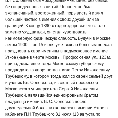
Вл. Соловьёв был «бездомный» человек, без семьи,
без определенных занятий. Человек он был
экспансивный, восторженный, порывистый и жил
большей частью в имениях своих друзей или за
границей. К концу 1890-х годов здоровье его стало
заметно ухудшаться, он стал чувствовать
неимоверную физическую слабость. Будучи в Москве
летом 1900 г., он 15 июля уже тяжело больным поехал
праздновать свои именины в подмосковное имение
Узкое (ныне в черте Москвы, Профсоюзная ул., 123а),
принадлежавшее тогда Московскому губернскому
предводителю дворянства князю Петру Николаевичу
Трубецкому, в котором тогда жил со своей семьей друг
и ученик Вл. Соловьёва, известный профессор
Московского университета Сергей Николаевич
Трубецкой, являвшийся единокровным братом
владельца имения. В. С. Соловьев после
двухнедельной болезни скончался в имении Узкое в
кабинете П.Н.Трубецкого 31 июля (13 августа по