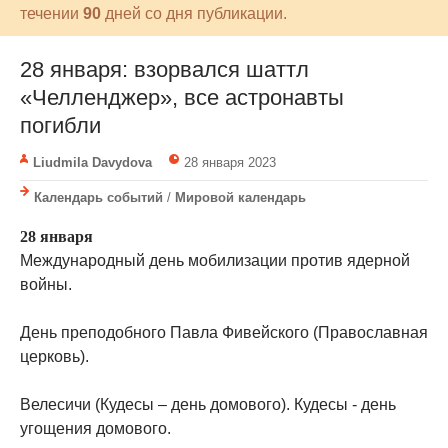
течении
90
дней со дня публикации.
28 января: взорвался шаттл
«Челленджер», все астронавты
погибли
Liudmila Davydova
28 января 2023
Календарь событий
/
Мировой календарь
28 января
Международный день мобилизации против ядерной
войны.
День преподобного Павла Фивейского (Православная
церковь).
Велесичи (Кудесы – день домового). Кудесы - день
угощения домового.