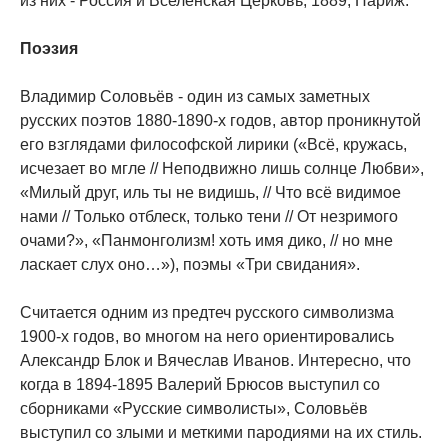
из них - Россия и Вселенская Церковь, 1889, Париж.
Поэзия
Владимир Соловьёв - один из самых заметных
русских поэтов 1880-1890-х годов, автор проникнутой
его взглядами философской лирики («Всё, кружась,
исчезает во мгле // Неподвижно лишь солнце Любви»,
«Милый друг, иль ты не видишь, // Что всё видимое
нами // Только отблеск, только тени // От незримого
очами?», «Панмонголизм! хоть имя дико, // но мне
ласкает слух оно…»), поэмы «Три свидания».
Считается одним из предтеч русского символизма
1900-х годов, во многом на него ориентировались
Александр Блок и Вячеслав Иванов. Интересно, что
когда в 1894-1895 Валерий Брюсов выступил со
сборниками «Русские символисты», Соловьёв
выступил со злыми и меткими пародиями на их стиль.