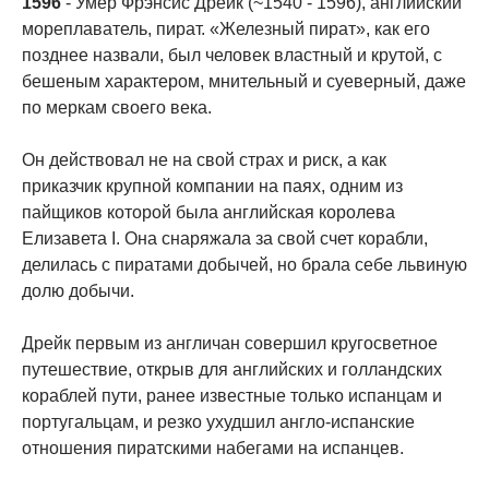
1596
- Умер Фрэнсис Дрейк (~1540 - 1596), английский
мореплаватель, пират. «Железный пират», как его
позднее назвали, был человек властный и крутой, с
бешеным характером, мнительный и суеверный, даже
по меркам своего века.
Он действовал не на свой страх и риск, а как
приказчик крупной компании на паях, одним из
пайщиков которой была английская королева
Елизавета I. Она снаряжала за свой счет корабли,
делилась с пиратами добычей, но брала себе львиную
долю добычи.
Дрейк первым из англичан совершил кругосветное
путешествие, открыв для английских и голландских
кораблей пути, ранее известные только испанцам и
португальцам, и резко ухудшил англо-испанские
отношения пиратскими набегами на испанцев.