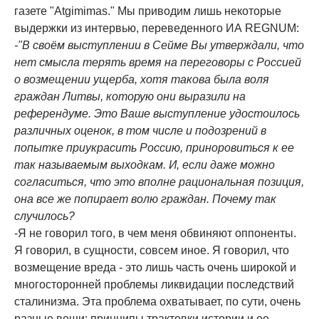
газете "Atgimimas." Мы приводим лишь некоторые
выдержки из интервью, переведенного ИА REGNUM:
-"В своём выступлении в Сейме Вы утверждали, что
нет смысла терять время на переговоры с Россией
о возмещении ущерба, хотя такова была воля
граждан Литвы, которую они выразили на
референдуме. Это Ваше выступление удостоилось
различных оценок, в том числе и подозрений в
попытке приукрасить Россию, приноровиться к ее
так называемым выходкам. И, если даже можно
согласиться, что это вполне рациональная позиция,
она все же попирает волю граждан. Почему так
случилось?
-Я не говорил того, в чем меня обвиняют оппоненты.
Я говорил, в сущности, совсем иное. Я говорил, что
возмещение вреда - это лишь часть очень широкой и
многосторонней проблемы ликвидации последствий
сталинизма. Эта проблема охватывает, по сути, очень
разные вещи: принципы трактовки истории и ее