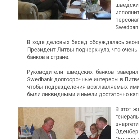
шведск
исполни
персонал
Swedbank
В ходе деловых бесед обсуждалась эконо
Президент Литвы подчеркнула, что очень
банков в стране.
Руководители шведских банков заверили
Swedbank долгосрочные интересы в Литве,
чтобы подразделения возглавляемых ими 
были ликвидными и имели достаточно кап
В этот ж
генерал
энергет
Оденбер
Ордена «