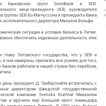
У
их банковских групп Swedbank и SEB:
тельного вице-президента SEB, руководителя
3
а группы SEB Бо Магнуссона и президента банка
П
, исполнительного директора Михаэля Вольфа.
мическая ситуация и условия бизнеса в Литве.
 важно обеспечить надежную деятельность этих
 главу Литовского государства, что у SEB и
 и они намерены прилагать все усилия для того,
банков работали в нашей стране без перебоев,
итала.
е день президент Д. Грибаускайте встретилась с
ьным директором Шведской государственной
ической компании Svenska Kraftnat Микаэлем
гом и вручила ему Большой крест командора
За заслуги перед Литвой». В 1991 году, будучи