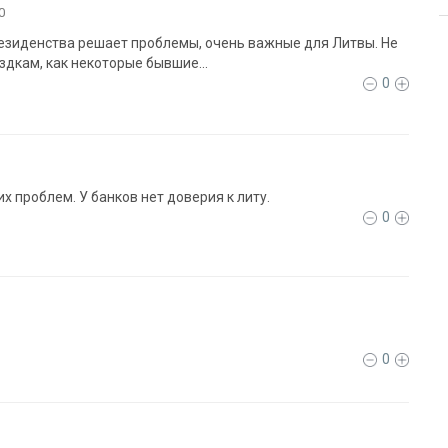
0
езиденства решает проблемы, очень важные для Литвы. Не
здкам, как некоторые бывшие...
0
х проблем. У банков нет доверия к литу.
0
0