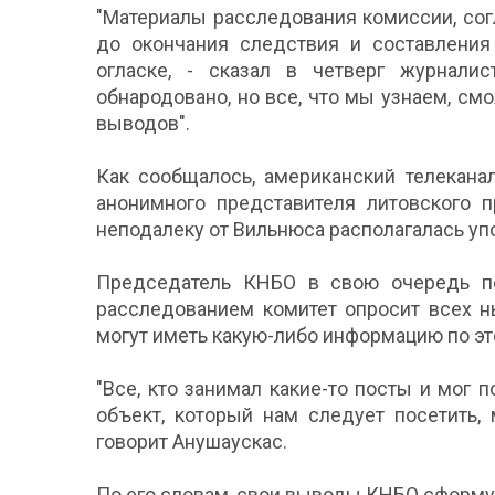
"Материалы расследования комиссии, со
до окончания следствия и составления
огласке, - сказал в четверг журналис
обнародовано, но все, что мы узнаем, с
выводов".
Как сообщалось, американский телекана
анонимного представителя литовского п
неподалеку от Вильнюса располагалась уп
Председатель КНБО в свою очередь по
расследованием комитет опросит всех 
могут иметь какую-либо информацию по эт
"Все, кто занимал какие-то посты и мог 
объект, который нам следует посетить,
говорит Анушаускас.
По его словам, свои выводы КНБО сформу