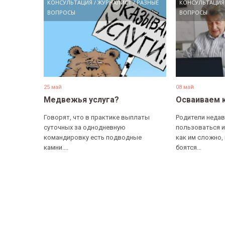
КОНСУЛЬТАЦИЯ
/
ЖУРНАЛИСТ
/
РАЗНЫЕ
КОНСУЛЬТАЦИЯ
ВОПРОСЫ
ВОПРОСЫ
25 май
08 май
Медвежья услуга?
Осваиваем 
Говорят, что в практике выплаты
Родители недав
суточных за однодневную
пользоваться и
командировку есть подводные
как им сложно,
камни....
боятся...