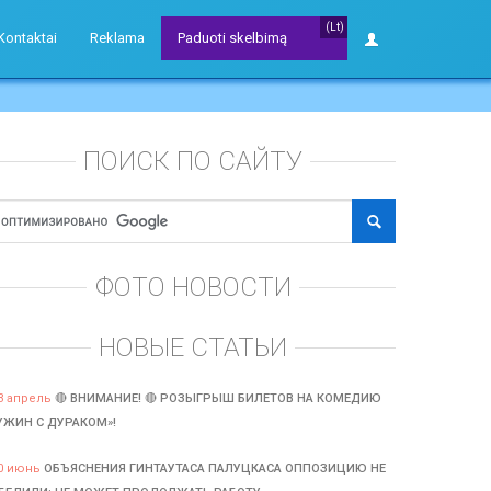
(Lt)
Kontaktai
Reklama
Paduoti skelbimą
ПОИСК ПО САЙТУ
ФОТО НОВОСТИ
НОВЫЕ СТАТЬИ
3 апрель
🔴 ВНИМАНИЕ! 🔴 РОЗЫГРЫШ БИЛЕТОВ НА КОМЕДИЮ
УЖИН С ДУРАКОМ»!
0 июнь
ОБЪЯСНЕНИЯ ГИНТАУТАСА ПАЛУЦКАСА ОППОЗИЦИЮ НЕ