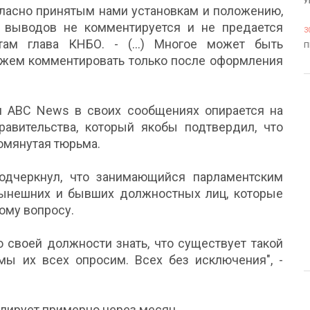
У
гласно принятым нами установкам и положению,
 выводов не комментируется и не предается
3
там глава КНБО. - (...) Многое может быть
П
можем комментировать только после оформления
л ABC News в своих сообщениях опирается на
равительства, который якобы подтвердил, что
омянутая тюрьма.
дчеркнул, что занимающийся парламентским
нынешних и бывших должностных лиц, которые
ому вопросу.
по своей должности знать, что существует такой
 мы их всех опросим. Всех без исключения", -
лирует примерно через месяц.