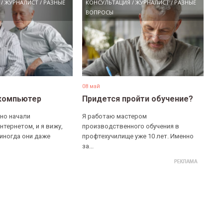
/
ЖУРНАЛИСТ
/
РАЗНЫЕ
КОНСУЛЬТАЦИЯ
/
ЖУРНАЛИСТ
/
РАЗНЫЕ
ВОПРОСЫ
08 май
компьютер
Придется пройти обучение?
но начали
Я работаю мастером
нтернетом, и я вижу,
производственного обучения в
 иногда они даже
профтехучилище уже 10 лет. Именно
за...