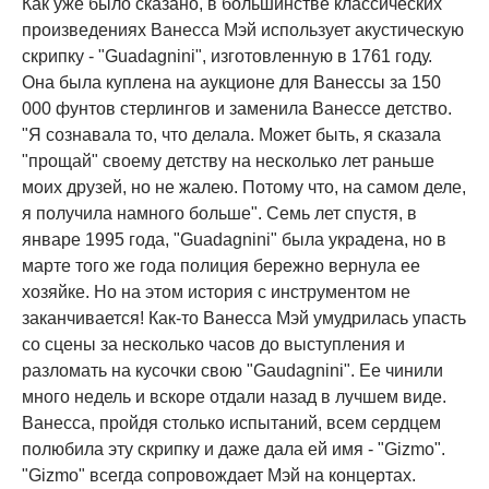
Как уже было сказано, в большинстве классических
произведениях Ванесса Мэй использует акустическую
скрипку - "Guadagnini", изготовленную в 1761 году.
Она была куплена на аукционе для Ванессы за 150
000 фунтов стерлингов и заменила Ванессе детство.
"Я сознавала то, что делала. Может быть, я сказала
"прощай" своему детству на несколько лет раньше
моих друзей, но не жалею. Потому что, на самом деле,
я получила намного больше". Семь лет спустя, в
январе 1995 года, "Guadagnini" была украдена, но в
марте того же года полиция бережно вернула ее
хозяйке. Но на этом история с инструментом не
заканчивается! Как-то Ванесса Мэй умудрилась упасть
со сцены за несколько часов до выступления и
разломать на кусочки свою "Gaudagnini". Ее чинили
много недель и вскоре отдали назад в лучшем виде.
Ванесса, пройдя столько испытаний, всем сердцем
полюбила эту скрипку и даже дала ей имя - "Gizmo".
"Gizmo" всегда сопровождает Мэй на концертах.