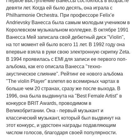
Первое выступление Ванессы состоялось в возрасте
девяти лет. Когда ей было десять, она играла с
Philharmonie Orchestra. При профессоре Felix’e
Andrievsky Ванесса была самым молодым учеником в
Королевском музыкальном колледже. В октябре 1991
Ванесса Мей записала свой дебютный диск "Violin",
на тот момент ей было всего 11 лет. В 1992 году она
впервые взяла в руки свою электронную скрипку Zeta.
В 1994 проявилась с EMI для записи ее первого поп-
альбома, как его описала Ванесса "техно-
акустическое слияние". Рейтинг ее нового альбома
"The violin Player" взлетел во всемирных чартах в
больше чем 20 странах, сразу же после выхода. В
1996, она была выдвинута на "Best Female Artist" в
конкурсе BRIT Awards, проводимом в
Великобритании. Она - первый музыкант и
классический музыкант, который был выдвинут на
этот конкурс, и удостоен награды подавляющим
числом голосов, благодаря своей популярности.