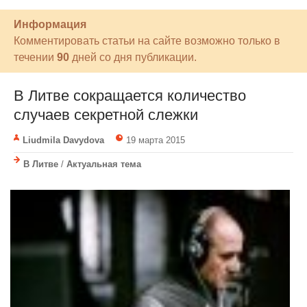
Информация
Комментировать статьи на сайте возможно только в
течении
90
дней со дня публикации.
В Литве сокращается количество
случаев секретной слежки
Liudmila Davydova
19 марта 2015
В Литве
/
Актуальная тема