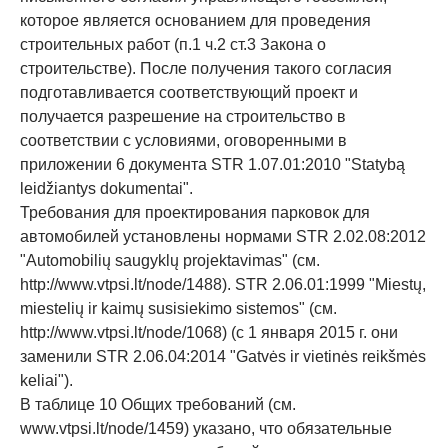
которое является основанием для проведения
строительных работ (п.1 ч.2 ст.3 Закона о
строительстве). После получения такого согласия
подготавливается соответствующий проект и
получается разрешение на строительство в
соответствии с условиями, оговоренными в
приложении 6 документа STR 1.07.01:2010 "Statybą
leidžiantys dokumentai".
Требования для проектирования парковок для
автомобилей установлены нормами STR 2.02.08:2012
"Automobilių saugyklų projektavimas" (см.
http://www.vtpsi.lt/node/1488). STR 2.06.01:1999 "Miestų,
miestelių ir kaimų susisiekimo sistemos" (см.
http://www.vtpsi.lt/node/1068) (с 1 января 2015 г. они
заменили STR 2.06.04:2014 "Gatvės ir vietinės reikšmės
keliai").
В таблице 10 Общих требований (см.
www.vtpsi.lt/node/1459) указано, что обязательные