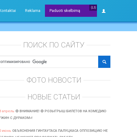
(Lt)
Kontaktai
Reklama
Paduoti skelbimą
ПОИСК ПО САЙТУ
ФОТО НОВОСТИ
НОВЫЕ СТАТЬИ
3 апрель
🔴 ВНИМАНИЕ! 🔴 РОЗЫГРЫШ БИЛЕТОВ НА КОМЕДИЮ
УЖИН С ДУРАКОМ»!
0 июнь
ОБЪЯСНЕНИЯ ГИНТАУТАСА ПАЛУЦКАСА ОППОЗИЦИЮ НЕ