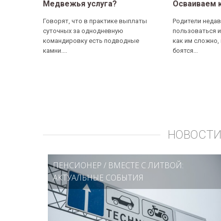
Медвежья услуга?
Осваиваем 
Говорят, что в практике выплаты
Родители недав
суточных за однодневную
пользоваться и
командировку есть подводные
как им сложно,
камни....
боятся...
НОВОСТИ
ПЕНСИОНЕР
/
ВМЕСТЕ С ЛИТВОЙ:
АКТУАЛЬНЫЕ СОБЫТИЯ