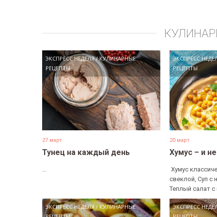
КУЛИНАР
ЭКСПРЕСС НЕДЕЛЯ
/
КУЛИНАРНЫЕ
ЭКСПРЕСС НЕДЕ
РЕЦЕПТЫ
РЕЦЕПТЫ
27 март
20 март
Тунец на каждый день
Хумус – и н
...
​ Хумус классиче
свеклой, Суп с 
Теплый салат с 
ЭКСПРЕСС НЕДЕЛЯ
/
КУЛИНАРНЫЕ
ЭКСПРЕСС НЕДЕ
РЕЦЕПТЫ
РЕЦЕПТЫ