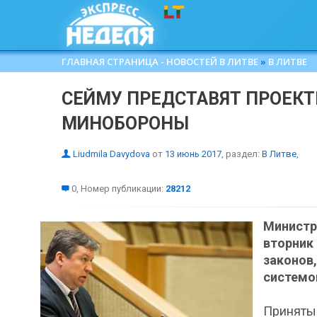
ГЛАВНАЯ СТРАНИЦА - НОВОСТЕЙ В ЛИТВЕ
»
В ЛИТВЕ
СЕЙМУ ПРЕДСТАВЯТ ПРОЕКТ
МИНОБОРОНЫ
Liudmila Davydova
от
13 июнь 2017
, раздел:
В Литве
,
0, Номер публикации:
28212
Минист
вторник
законо
системо
Приняты