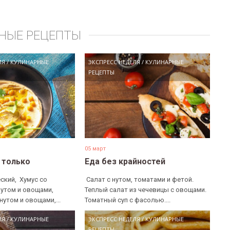
НЫЕ РЕЦЕПТЫ
ЛЯ
/
КУЛИНАРНЫЕ
ЭКСПРЕСС НЕДЕЛЯ
/
КУЛИНАРНЫЕ
РЕЦЕПТЫ
05 март
е только
Еда без крайностей
ский, ​ Хумус со
​ Салат с нутом, томатами и фетой. ​
нутом и овощами, ​
Теплый салат из чечевицы с овощами. ​
нутом и овощами,...
Томатный суп с фасолью....
ЛЯ
/
КУЛИНАРНЫЕ
ЭКСПРЕСС НЕДЕЛЯ
/
КУЛИНАРНЫЕ
РЕЦЕПТЫ