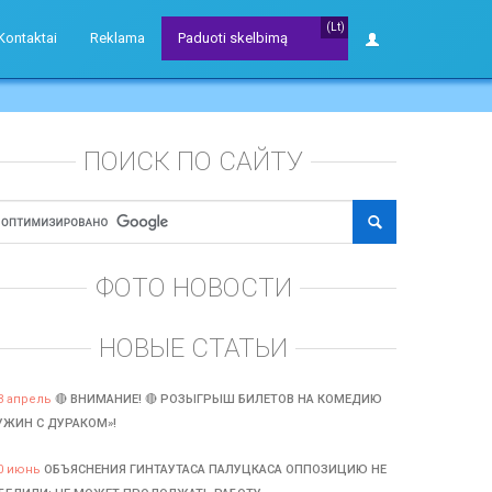
(Lt)
Kontaktai
Reklama
Paduoti skelbimą
ПОИСК ПО САЙТУ
ФОТО НОВОСТИ
НОВЫЕ СТАТЬИ
3 апрель
🔴 ВНИМАНИЕ! 🔴 РОЗЫГРЫШ БИЛЕТОВ НА КОМЕДИЮ
УЖИН С ДУРАКОМ»!
0 июнь
ОБЪЯСНЕНИЯ ГИНТАУТАСА ПАЛУЦКАСА ОППОЗИЦИЮ НЕ