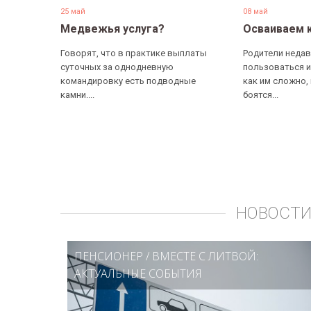
25 май
08 май
Медвежья услуга?
Осваиваем 
Говорят, что в практике выплаты
Родители недав
суточных за однодневную
пользоваться и
командировку есть подводные
как им сложно,
камни....
боятся...
НОВОСТИ
ПЕНСИОНЕР
/
ВМЕСТЕ С ЛИТВОЙ:
АКТУАЛЬНЫЕ СОБЫТИЯ