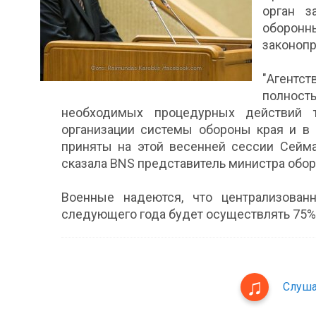
орган з
оборонн
законопр
"Агент
полность
необходимых процедурных действий 
организации системы обороны края и в 
приняты на этой весенней сессии Сейма
сказала BNS представитель министра обор
Военные надеются, что централизован
следующего года будет осуществлять 75% 
Слуша