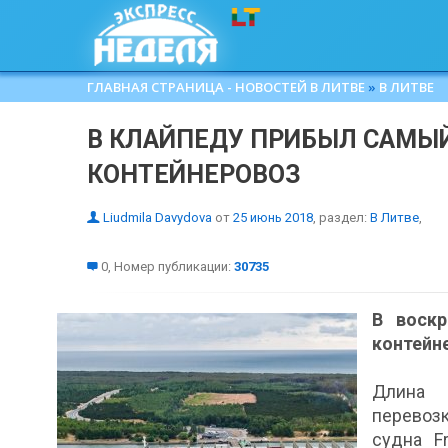
ГЛАВНАЯ СТРАНИЦА - НОВОСТЕЙ В ЛИТВЕ
»
В ЛИТВЕ
В КЛАЙПЕДУ ПРИБЫЛ САМЫЙ
КОНТЕЙНЕРОВОЗ
Liudmila Davydova
от
25 июнь 2018
, раздел:
В Литве
,
0, Номер публикации:
30735
В воскр
контейн
Длина 
перевозк
судна F