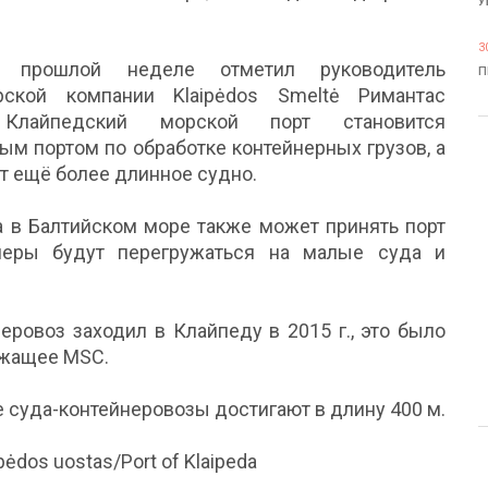
У
3
 прошлой неделе отметил руководитель
П
рской компании Klaipėdos Smeltė Римантас
Клайпедский морской порт становится
ым портом по обработке контейнерных грузов, а
т ещё более длинное судно.
 в Балтийском море также может принять порт
неры будут перегружаться на малые суда и
ровоз заходил в Клайпеду в 2015 г., это было
ежащее MSC.
 суда-контейнеровозы достигают в длину 400 м.
pėdos uostas/Port of Klaipeda