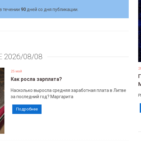
в течении
90
дней со дня публикации.
Е
2026/08/08
2
25 май
Как росла зарплата?
Насколько выросла средняя заработная плата в Литве
Р
за последний год? Маргарита
Подробнее