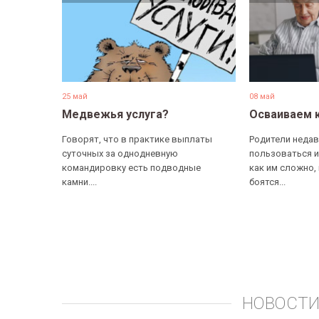
25 май
08 май
Медвежья услуга?
Осваиваем 
Говорят, что в практике выплаты
Родители недав
суточных за однодневную
пользоваться и
командировку есть подводные
как им сложно,
камни....
боятся...
НОВОСТИ