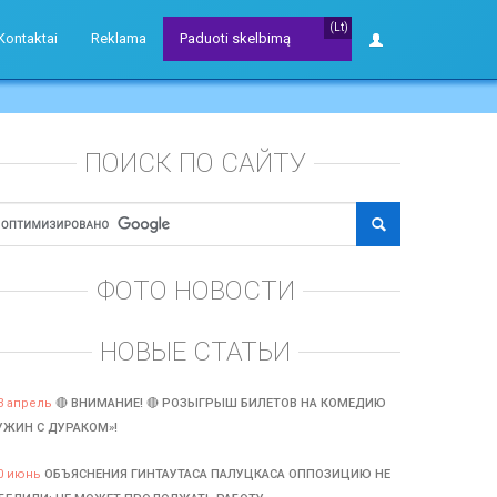
(Lt)
Kontaktai
Reklama
Paduoti skelbimą
ПОИСК ПО САЙТУ
ФОТО НОВОСТИ
НОВЫЕ СТАТЬИ
3 апрель
🔴 ВНИМАНИЕ! 🔴 РОЗЫГРЫШ БИЛЕТОВ НА КОМЕДИЮ
УЖИН С ДУРАКОМ»!
0 июнь
ОБЪЯСНЕНИЯ ГИНТАУТАСА ПАЛУЦКАСА ОППОЗИЦИЮ НЕ