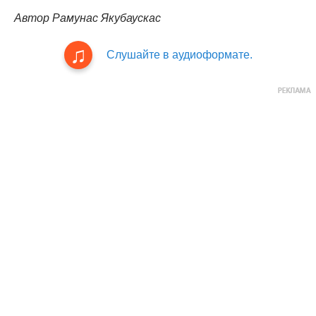
Автор Рамунас Якубаускас
Слушайте в аудиоформате.