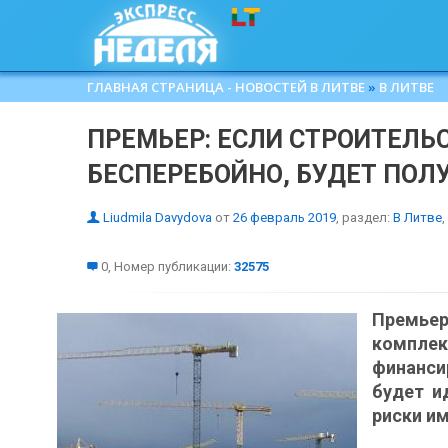
ГЛАВНАЯ СТРАНИЦА - НОВОСТЕЙ В ЛИТВЕ
»
В ЛИТВЕ
ПРЕМЬЕР: ЕСЛИ СТРОИТЕЛЬ
БЕСПЕРЕБОЙНО, БУДЕТ ПОЛ
Liudmila Davydova
от
26 февраль 2019
, раздел:
В Литве
,
0, Номер публикации:
32575
Премье
компле
финанс
будет и
риски и