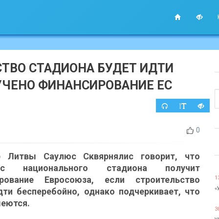
СТВО СТАДИОНА БУДЕТ ИДТИ
УЧЕНО ФИНАНСИРОВАНИЕ ЕС
0
р Литвы Саулюс Сквярнялис говорит, что
кс национального стадиона получит
ирование Евросоюза, если строительство
1
«
дти бесперебойно, однако подчеркивает, что
меются.
3