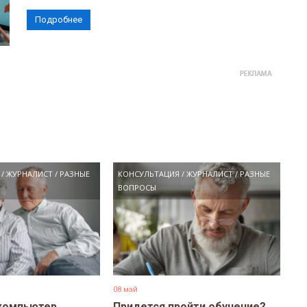
Подробнее
/
ЖУРНАЛИСТ
/
РАЗНЫЕ
КОНСУЛЬТАЦИЯ
/
ЖУРНАЛИСТ
/
РАЗНЫЕ
ВОПРОСЫ
08 май
компьютер
Придется пройти обучение?