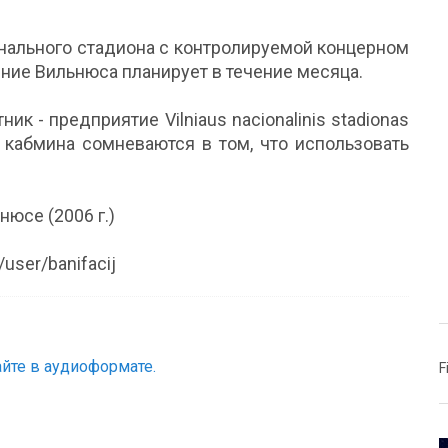
онального стадиона с контролируемой концерном
ление Вильнюса планирует в течение месяца.
к - предприятие Vilniaus nacionalinis stadionas
 кабмина сомневаются в том, что использовать
юсе (2006 г.)
user/banifacij
йте в аудиоформате.
F