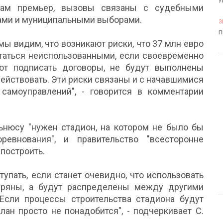
У
ам премьер, вызовы связаны с судебными
ами и муниципальными выборами.
3
П
мы видим, что возникают риски, что 37 млн евро
статься неиспользованными, если своевременно
ют подписать договоры, не будут выполнены
ействовать. Эти риски связаны и с начавшимися
амоуправлений", - говорится в комментарии
льнюсу "нужен стадион, на котором не было бы
евнования", и правительство "всесторонне
построить.
тупать, если станет очевидно, что использовать
еряны, а будут распределены между другими
Если процессы строительства стадиона будут
лан просто не понадобится", - подчеркивает С.