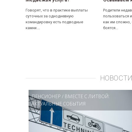
Говорят, что в практике выплаты
Родители недав
суточных за однодневную
пользоваться и
командировку есть подводные
как им сложно,
камни....
боятся...
НОВОСТИ
ПЕНСИОНЕР
/
ВМЕСТЕ С ЛИТВОЙ:
АКТУАЛЬНЫЕ СОБЫТИЯ