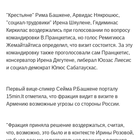
"Крестьяне" Рима Башкене, Арвидас Някрошюс,
"социал-трудовики" Ирена Шяулене, Гядиминас
Киркилас воздержались при голосовании по вопросу
командировки В.Пранцкетиса, но голос Ремигиюса
Жемайтайтиса определил, что визит состоится. За эту
командировку также проголосовали сам Пранцкетис,
консерватор Ирена Дягутене, либерал Юозас Лиесис
и социал-демократ Юлюс Сабатаускас.
Первый вице-спикер Сейма Р.Башкене порталу
15min.lt отметила, что фракция видит в визите в
Армению возможные угрозы со стороны России.
"Фракция приняла решение воздержаться, считая,
что, возможно, это было и в контексте Ирины Розовой,