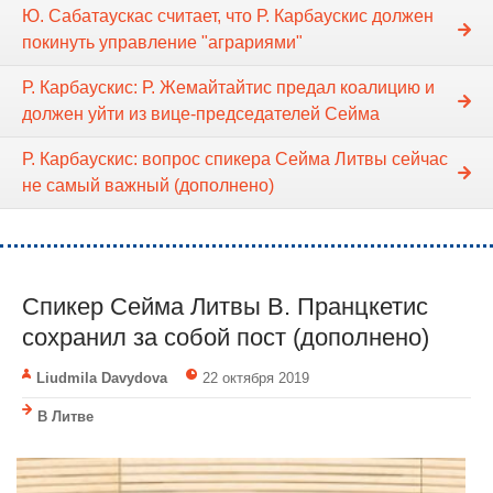
Ю. Сабатаускас считает, что Р. Карбаускис должен
покинуть управление "аграриями"
Р. Карбаускис: Р. Жемайтайтис предал коалицию и
должен уйти из вице-председателей Сейма
Р. Карбаускис: вопрос спикера Cейма Литвы сейчас
не самый важный (дополнено)
Спикер Сейма Литвы В. Пранцкетис
сохранил за собой пост (дополнено)
Liudmila Davydova
22 октября 2019
В Литве