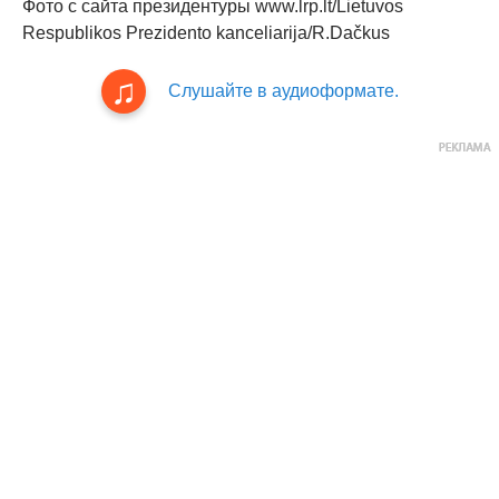
Фото с сайта президентуры www.lrp.lt/Lietuvos
Respublikos Prezidento kanceliarija/R.Dačkus
Слушайте в аудиоформате.