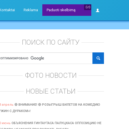
(Lt)
Kontaktai
Reklama
Paduoti skelbimą
ПОИСК ПО САЙТУ
ФОТО НОВОСТИ
НОВЫЕ СТАТЬИ
3 апрель
🔴 ВНИМАНИЕ! 🔴 РОЗЫГРЫШ БИЛЕТОВ НА КОМЕДИЮ
УЖИН С ДУРАКОМ»!
0 июнь
ОБЪЯСНЕНИЯ ГИНТАУТАСА ПАЛУЦКАСА ОППОЗИЦИЮ НЕ