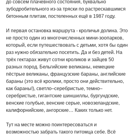
до совсем плачевного состояния, буквально
зубодробительного из-за тряски по растрескавшимся
бетонным плитам, постеленных ещё в 1987 году.
И первая остановка маршрута - кроличья долина. Это
не просто один из многочисленных мини-зоопарков,
который, если путешествовать с детьми, хотя бы один
раз нужно обязательно посетить. Да и без детей. На
трёх гектарах живут сотни кроликов и зайцев 50
разных пород. Бельгийские великаны, немецкие
пёстрые великаны, французские бараны, английские
бараны (это всё кролики, просто они действительно,
как бараны!), светло–серебристые, темно–
серебристые, гигантские шиншиллы, бургундские,
венские голубые, венские серые, новозеландские,
калифорнийские, ангорские… Каких только нет.
Тут на месте можно поинтересоваться и
возможностью забрать такого питомца себе. Всё