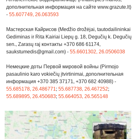
дополнительная информация на сайте www.grazute.lt)
-
55.607749, 26.063593
Мастерская Кайрисов (Medžio drožėjai, tautodailininkai
Gediminas ir Rita Kairiai Liepų g. 18, Degučių k. Degučių
sen., Zarasų raj контакты +370 686 61174,
saukstumedis@gmail.com) -
55.6601302, 26.0506038
Немецкие доты Первой мировой войны (Pirmojo
pasaulinio karo vokiečių įtvirtinimai, дополнительная
информация +370 385 37171, +370 682 40988) -
55.685178, 26.486771
;
55.687738, 26.467252
;
55.689895, 26.450683
;
55.664053, 26.565148