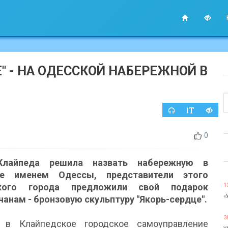
" - НА ОДЕССКОЙ НАБЕРЕЖНОЙ В
0
Клайпеда решила назвать набережную в
ге именем Одессы, представители этого
ского города предложили свой подарок
1
«
анам - бронзовую скульптуру "Якорь-сердце".
3
в Клайпедское городское самоуправление