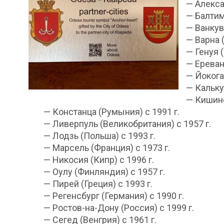
— Алекса
— Балтим
— Ванкув
— Варна (
— Генуя (
— Ереван
— Йокога
— Кальку
— Кишине
— Констанца (Румыния) с 1991 г.
— Ливерпуль (Великобритания) с 1957 г.
— Лодзь (Польша) с 1993 г.
— Марсель (Франция) с 1973 г.
— Никосия (Кипр) с 1996 г.
— Оулу (Финляндия) с 1957 г.
— Пирей (Греция) с 1993 г.
— Регенсбург (Германия) с 1990 г.
— Ростов-на-Дону (Россия) с 1999 г.
— Сегед (Венгрия) с 1961 г.