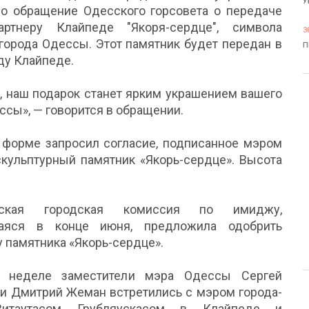
У
ло обращение Одесского горсовета о передаче
партнеру Клайпеде "Якоря-сердце", символа
3
города Одессы. Этот памятник будет передан в
П
ду Клайпеде.
, наш подарок станет ярким украшением вашего
ссы», — говорится в обращении.
 форме запросил согласие, подписанное мэром
скульптурный памятник «Якорь-сердце». Высота
дская городская комиссия по имиджу,
аяся в конце июня, предложила одобрить
 памятника «Якорь-сердце».
 неделе заместители мэра Одессы Сергей
 и Дмитрий Жеман встретились с мэром города-
Витаутасом Грубляускасом в Клайпеде и