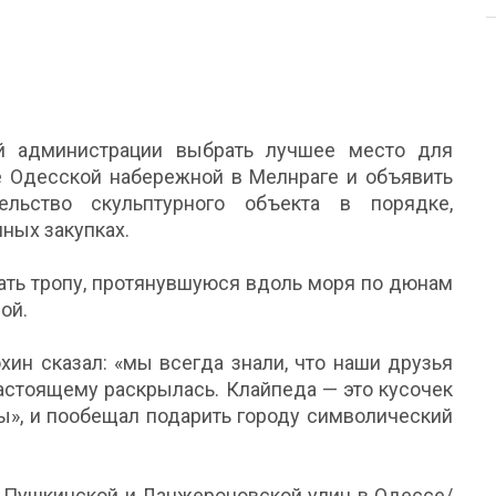
й администрации выбрать лучшее место для
ле Одесской набережной в Мелнраге и объявить
ельство скульптурного объекта в порядке,
ных закупках.
вать тропу, протянувшуюся вдоль моря по дюнам
ой.
хин сказал: «мы всегда знали, что наши друзья
настоящему раскрылась. Клайпеда — это кусочек
ы», и пообещал подарить городу символический
 Пушкинской и Ланжероновской улиц в Одессе/