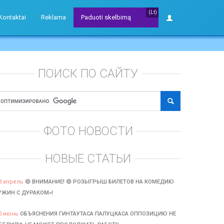
(Lt)
Kontaktai
Reklama
Paduoti skelbimą
ПОИСК ПО САЙТУ
ФОТО НОВОСТИ
НОВЫЕ СТАТЬИ
3 апрель
🔴 ВНИМАНИЕ! 🔴 РОЗЫГРЫШ БИЛЕТОВ НА КОМЕДИЮ
УЖИН С ДУРАКОМ»!
0 июнь
ОБЪЯСНЕНИЯ ГИНТАУТАСА ПАЛУЦКАСА ОППОЗИЦИЮ НЕ