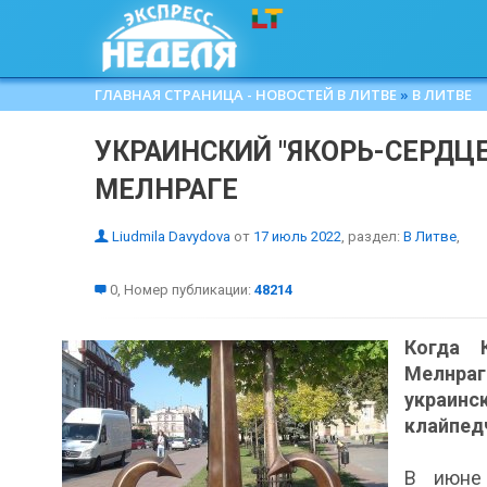
ГЛАВНАЯ СТРАНИЦА - НОВОСТЕЙ В ЛИТВЕ
»
В ЛИТВЕ
УКРАИНСКИЙ "ЯКОРЬ-СЕРДЦЕ
МЕЛНРАГЕ
Liudmila Davydova
от
17 июль 2022
, раздел:
В Литве
,
0, Номер публикации:
48214
Когда 
Мелнра
украин
клайпедч
В июне 