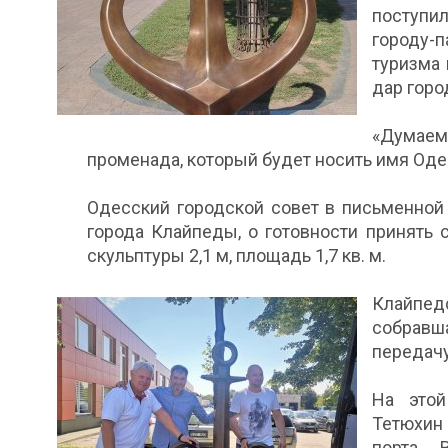
поступи
городу-
туризма 
дар горо
«Думаем
променада, который будет носить имя Оде
Одесский городской совет в письменной
города Клайпеды, о готовности принять 
скульптуры 2,1 м, площадь 1,7 кв. м.
Клайпе
собравш
передачу
На этой
Тетюхин
порта 