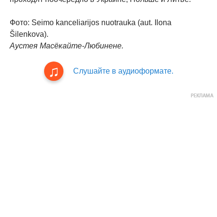
Фото: Seimo kanceliarijos nuotrauka (aut. Ilona
Šilenkova).
Аустея Масёкайте-Любинене.
Слушайте в аудиоформате.