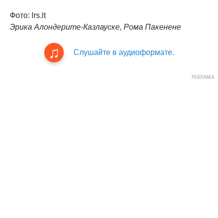
Фото: lrs.lt
Эрика Алондерите-Казлауске, Рома Пакенене
Слушайте в аудиоформате.