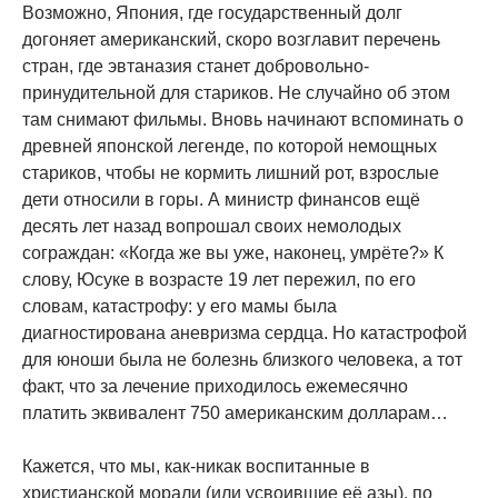
Возможно, Япония, где государственный долг
догоняет американский, скоро возглавит перечень
стран, где эвтаназия станет добровольно-
принудительной для стариков. Не случайно об этом
там снимают фильмы. Вновь начинают вспоминать о
древней японской легенде, по которой немощных
стариков, чтобы не кормить лишний рот, взрослые
дети относили в горы. А министр финансов ещё
десять лет назад вопрошал своих немолодых
сограждан: «Когда же вы уже, наконец, умрёте?» К
слову, Юсуке в возрасте 19 лет пережил, по его
словам, катастрофу: у его мамы была
диагностирована аневризма сердца. Но катастрофой
для юноши была не болезнь близкого человека, а тот
факт, что за лечение приходилось ежемесячно
платить эквивалент 750 американским долларам…
Кажется, что мы, как-никак воспитанные в
христианской морали (или усвоившие её азы), по