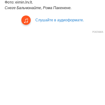
Фото: eimin.lrv.lt.
Снеге Бальчюнайте, Рома Пакенене.
Слушайте в аудиоформате.