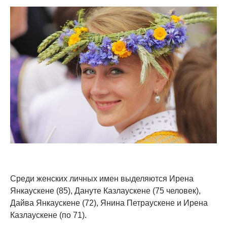
Среди женских личных имен выделяются Ирена
Янкаускене (85), Дануте Казлаускене (75 человек),
Дайва Янкаускене (72), Янина Петраускене и Ирена
Казлаускене (по 71).