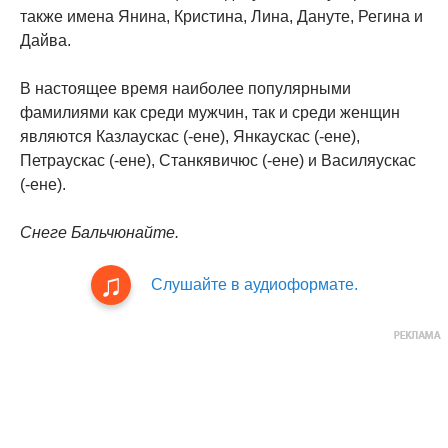
также имена Янина, Кристина, Лина, Дануте, Регина и
Дайва.
В настоящее время наиболее популярными
фамилиями как среди мужчин, так и среди женщин
являются Казлаускас (-ене), Янкаускас (-ене),
Петраускас (-ене), Станкявичюс (-ене) и Василяускас
(-ене).
Снеге Бальчюнайте.
Слушайте в аудиоформате.