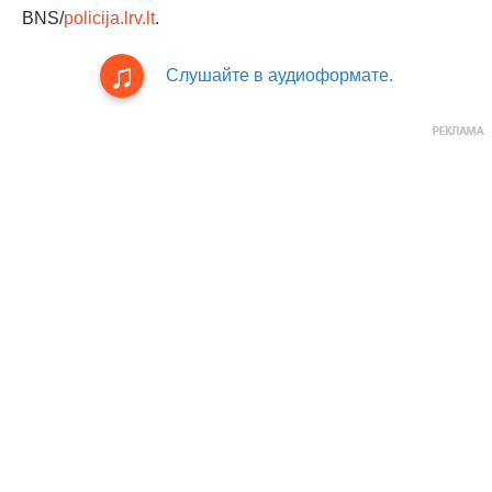
BNS/
policija.lrv.lt
.
Слушайте в аудиоформате.