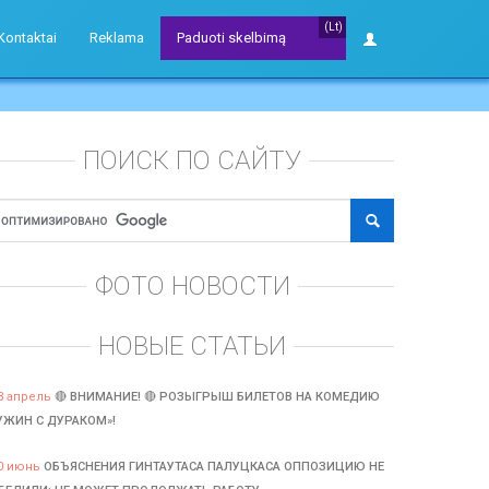
(Lt)
Kontaktai
Reklama
Paduoti skelbimą
ПОИСК ПО САЙТУ
ФОТО НОВОСТИ
НОВЫЕ СТАТЬИ
3 апрель
🔴 ВНИМАНИЕ! 🔴 РОЗЫГРЫШ БИЛЕТОВ НА КОМЕДИЮ
УЖИН С ДУРАКОМ»!
0 июнь
ОБЪЯСНЕНИЯ ГИНТАУТАСА ПАЛУЦКАСА ОППОЗИЦИЮ НЕ