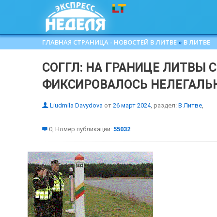
ГЛАВНАЯ СТРАНИЦА - НОВОСТЕЙ В ЛИТВЕ
»
В ЛИТВЕ
СОГГЛ: НА ГРАНИЦЕ ЛИТВЫ 
ФИКСИРОВАЛОСЬ НЕЛЕГАЛЬ
Liudmila Davydova
от
26 март 2024
, раздел:
В Литве
,
0, Номер публикации:
55032