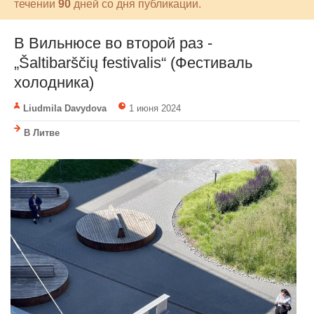
течении
90
дней со дня публикации.
В Вильнюсе во второй раз -
„Šaltibarščių festivalis“ (Фестиваль
холодника)
Liudmila Davydova
1 июня 2024
В Литве