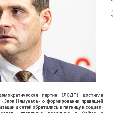
У
3
П
демократическая партия (ЛСДП) достигла
й «Заря Нямунаса» о формировании правящей
заций и сетей обратились в пятницу к социал-