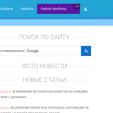
(Lt)
Kontaktai
Reklama
Paduoti skelbimą
ПОИСК ПО САЙТУ
ФОТО НОВОСТИ
НОВЫЕ СТАТЬИ
3 апрель
🔴 ВНИМАНИЕ! 🔴 РОЗЫГРЫШ БИЛЕТОВ НА КОМЕДИЮ
УЖИН С ДУРАКОМ»!
0 июнь
ОБЪЯСНЕНИЯ ГИНТАУТАСА ПАЛУЦКАСА ОППОЗИЦИЮ НЕ