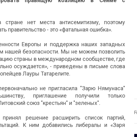
ровать правящую коалицию в Сейме с
 стране нет места антисемитизму, поэтому
ь правительство - это «фатальная ошибка».
енности Европы и поддержка наших западных
м нашей безопасности. Мы не можем позволить
тацию страны в международном сообществе, где
льно осуждается», - приведены в письме слова
опейцев Лауры Татарелите.
рвоначально не пригласила "Зарю Нямунаса"
шинству, приглашение получили только
итовский союз "крестьян" и "зеленых".
F
 принял решение расширить список партий,
ьтаций. К ним добавились либералы и «Заря