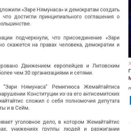
едложили «Заре Нямунаса» и демократам создать
, что достигли принципиального соглашения о
большинстве.
ации подчеркнули, что присоединение «Зари
но скажется на правах человека, демократии и
2
ровано Движением европейцев и Литовским
более чем 30 организациями и сетями.
 "Зари Нямунаса" Ремигиюса Жемайтайтиса
Р
нарушении Конституции из-за его антисемитских
айтайтис сложил с себя полномочия депутата
ты и в Сейм.
вает уголовное дело, в котором Жемайтайтис
вах, унижениях группы людей и разжигании