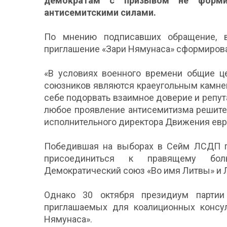
демократам с призывом не форми
антисемитскими силами.
По мнению подписавших обращение, в
приглашение «Зари Нямунаса» сформироват
«В условиях военного времени общие ц
союзников являются краеугольным камне
себе подорвать взаимное доверие и репу
любое проявление антисемитизма решите
исполнительного директора Движения евр
Победившая на выборах в Сейм ЛСДП пе
присоединиться к правящему боль
Демократический союз «Во имя Литвы» и Л
Однако 30 октября президиум партии
приглашаемых для коалиционных консул
Нямунаса».