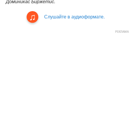
Доминикас Биржетис.
Слушайте в аудиоформате.