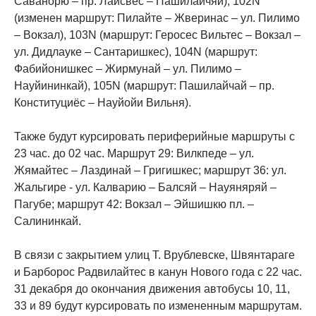
Саванорю – пр. Лайсвес – Пашилайчяй), 102N
(изменен маршрут: Пилайте – Жверинас – ул. Пилимо
– Вокзал), 103N (маршрут: Геросес Вильтес – Вокзал –
ул. Дидлауке – Сантаришкес), 104N (маршрут:
Фабийонишкес – Жирмунай – ул. Пилимо –
Науйининкай), 105N (маршрут: Пашилайчай – пр.
Конституциёс – Науйойи Вильня).
Также будут курсировать периферийные маршруты с
23 час. до 02 час. Маршрут 29: Вилкпеде – ул.
Жямайтес – Лаздинай – Григишкес; маршрут 36: ул.
Жальгире - ул. Калварию – Балсяй – Науяняряй –
Пагубе; маршрут 42: Вокзал – Эйшишкю пл. –
Салининкай.
В связи с закрытием улиц Т. Врублевске, Швянтараге
и Барборос Радвилайтес в канун Нового года с 22 час.
31 декабря до окончания движения автобусы 10, 11,
33 и 89 будут курсировать по измененным маршрутам.