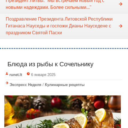
Президент Литвы: "Мы встречаем новый год с
новыми надеждами. Более сильными..."
Поздравление Президента Литовской Республики
Гитанаса Науседы и госпожи Дианы Науседене с
праздником Святой Пасхи
​ Блюда из рыбы к Сочельнику
runet.lt
6 января 2025
Экспресс Неделя
/
Кулинарные рецепты