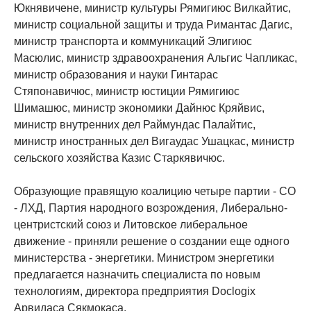
Юкнявичене, министр культуры Рямигиюс Вилкайтис,
министр социальной защиты и труда Римантас Дагис,
министр транспорта и коммуникаций Элигиюс
Масюлис, министр здравоохранения Альгис Чапликас,
министр образования и науки Гинтарас
Стяпонавичюс, министр юстиции Рямигиюс
Шимашюс, министр экономики Дайнюс Кряйвис,
министр внутренних дел Раймундас Палайтис,
министр иностранных дел Вигаудас Ушацкас, министр
сельского хозяйства Казис Старкявичюс.
Образующие правящую коалицию четыре партии - СО
- ЛХД, Партия народного возрождения, Либерально-
центристский союз и Литовское либеральное
движение - приняли решение о создании еще одного
министерства - энергетики. Министром энергетики
предлагается назначить специалиста по новым
технологиям, директора предприятия Doclogix
Арвидаса Сякмокаса.