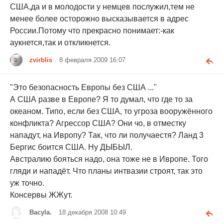
США,да и в молодости у немцев послужил,тем не
менее более осторожно высказывается в адрес
России.Потому что прекрасно понимает:-как
аукнется,так и откликнется.
zvirblis
8 февраля 2009 16:07
"Это безопасность Европы без США ..."
А США разве в Европе? Я то думал, что где то за
океаном. Типо, если без США, то угроза вооружённого
конфликта? Агрессор США? Они чо, в отместку
нападут, на Ивропу? Так, что ли получаестя? Ланд 3
Бергис боится США. Ну ДЫБЫЛ.
Австралию бояться надо, она тоже не в Ивропе. Того
гляди и нападёт. Что планы интвазии строят, так это
уж точно.
Консервы ЖЖут.
Bacyla.
18 декабря 2008 10:49