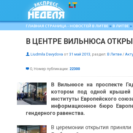
ГЛАВНАЯ СТРАНИЦА - НОВОСТЕЙ В ЛИТВЕ
»
В ЛИТВЕ
»
В ЦЕНТРЕ ВИЛЬНЮСА ОТКРЫ
Liudmila Davydova
от
31 май 2013
, раздел:
В Литве
/
Акт
0, Номер публикации:
22300
В Вильнюсе на проспекте Гя
котором под одной крышей 
институты Европейского союза
информационное бюро Европе
гендерного равенства.
В церемонии открытия приняли 