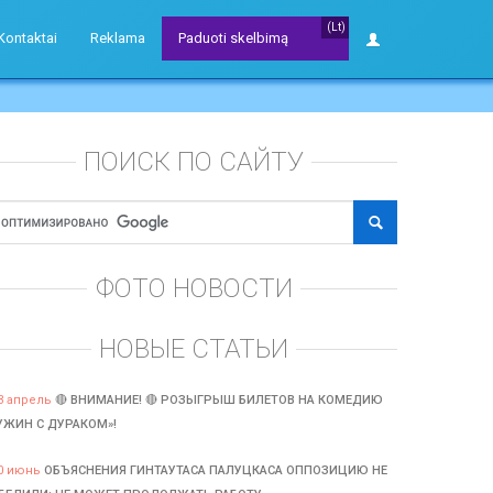
(Lt)
Kontaktai
Reklama
Paduoti skelbimą
ПОИСК ПО САЙТУ
ФОТО НОВОСТИ
НОВЫЕ СТАТЬИ
3 апрель
🔴 ВНИМАНИЕ! 🔴 РОЗЫГРЫШ БИЛЕТОВ НА КОМЕДИЮ
УЖИН С ДУРАКОМ»!
0 июнь
ОБЪЯСНЕНИЯ ГИНТАУТАСА ПАЛУЦКАСА ОППОЗИЦИЮ НЕ