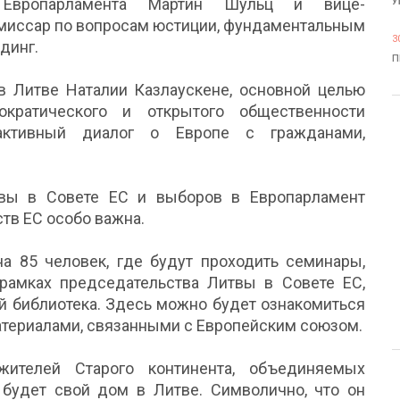
ль Европарламента Мартин Шульц и вице-
У
миссар по вопросам юстиции, фундаментальным
3
динг.
П
в Литве Наталии Казлаускене, основной целью
кратического и открытого общественности
 активный диалог о Европе с гражданами,
вы в Совете ЕС и выборов в Европарламент
тв ЕС особо важна.
а 85 человек, где будут проходить семинары,
рамках председательства Литвы в Совете ЕС,
ей библиотека. Здесь можно будет ознакомиться
атериалами, связанными с Европейским союзом.
ителей Старого континента, объединяемых
будет свой дом в Литве. Символично, что он