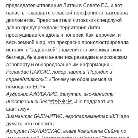
председательствования Литвы в Совете ЕС, и вот
напасть - скандал с оглаской телефонного разговора
дипломатов. Представители литовских спецслужб
давно предупреждали: территория Литвы
прослушивается вдоль и поперек. Как, впрочем, и
весь земной шар, что прекрасно проиллюстрировала
история с “задержкой” знаменитого американского
беглеца, бывшего аналитика разведки в московском
аэропорту и обнародование им информации...
Роландас ПАКСАС, лидер партии “Порядок и
справедливость”:
«Почему не обращаемся за
помощью к ЕС?»
Аудронис АЖУБАЛИС, депутат, экс-министр
иностранных дел:
«Не поддаваться
шантажу»
Зигмантас БАЛЬЧИТИС, европарламентарий:
"Надо
думать, что говорить"
Артурас ПАУЛАУСКАС, глава Комитета Сейма по