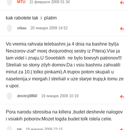
MTU
11 февраля 2009 01:34
kak rabotete tak i platim
vikas
20 января 2009 14:52
Vo vremia rahvata telebashni ja 4 dnia na bashne byl(a
Nevzorov-ziat* moej dvojurodnoj sestry iz Pitera).Vse ja
tam videl i znaju.U Sovetskih ne bylo boevyh patronov!!!
Streliali so stony zilyh domov.Da i vsiu bashniu zahvatili
minut za 10.( tolko pinkami).A trupov potom skupali u
naselenija,v morgah.I streliali v uze starye trupy,k tomu ze
v upor.
dmitrij0860
19 января 2009 10:19
Pora narodu sbrositsa na killera ,budet deshevle nalogov
i vsiakih poborov.Mozet togda budet tolk istela celie.
tat
18 января 2009 23:15