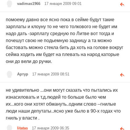
vadimas1966
17 января 2009 09:01
помоему давно все ясно пока в сейме будут такие
зарплаты и клоуну то не чего толкового не будет им
надо дать -зарплату средную по Литве вот тогда и
почешут свою не подьемную задницу а та можно
бастовать можно стекла бить да хоть на голове вокруг
сейма ходить им будет на плевать на народ каторые
они до вели до ручки.
Артур
17 января 2009 08:51
не удивительно ...они могут сказать что пытались их
изнасиловать и т.д.людей то больше было чем
их...кого они хотят обмануть..одним слово --гнилые
люди наши депутаты..ясно уже было в 90-х годах что
гниль у власти .
litatas
17 января 2009 06:35