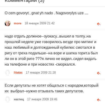
Комментарии (3)
O cem govoryt , gnat yh nado . Nagovorylys uze ....
more
18 января 2009 21:42
надо отдать должное--зуокасу...вышел в толпу..на
прошлой неделе уже говорилось везде про митинг и
наш любимый и долгожданный кубилюс смотался в
ригу от греха подальше--на воре и шапка горит.а был
ли он в этой риге ???я лично не видел..сидел видать
на телефоне и при новостях -сморкался.
litatas
17 января 2009 21:28
Если депутаты не хотят общаться с народом,который
их выбрал--нужно отзывать таких депутатов.
наглец
17 января 2009 19:46