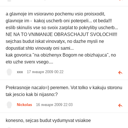
a glavnoje im vsioravno pochemu vsio proisxodit,
glavnoje im - kakoj uscherb oni poterpeli... ot beda!!!
eslib skinulis vse so svoix zarplat to pokryliby uscherb...
NE NA TO VNIMANIJE OBRASCHAJUT SVOLOCHI!!!
sejchas budut iskat vinovatyx, no dazhe mysli ne
dopustiat shto vinovaty oni sami...
kak govorica "na obizhenyx Bogom ne obizhajuca", no
eto uzhe sverx vsego....
xxx
17 января 2009 00:22
Prekrasnoje nacalo=) peremen. Vot tolko v kakuju storonu
tak jescio kak bi nijasno:?
Nickolas
16 января 2009 22:03
konesno, sejcas budut vydumyvat vsiakoe