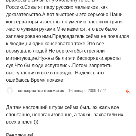
Россию.Схватят пару русских мальчиков ,как
доказательство.А вот выстрелы это серьезно.Наши
консерваторы известны по умению плести интриги
,часто чужими руками.Мне кажется ,что все было
запланировано ими.Председатель сейма не появился
к людям,ни один консерватор тоже.Это все
возмущало людей.Не верю,чтобы стреляли
митингующие.Нужны были эти беспорядки,аресты
суд.Что бы люди испугались .Потом запретить
выступления и все в порядке. Надеюсь,что
ошибаюсь.Время покажет.
консерватор прагматик
16 января 2009 17:11
Да там настоящий штурм сейма был...эх жаль все
спонтанно, неорганизованно, а так бы захватили их
всех в плен )))
Революция!