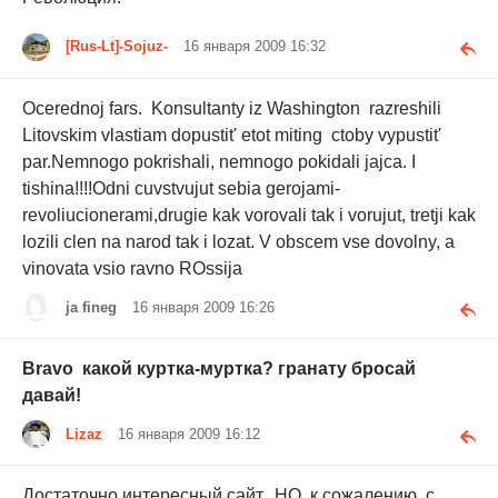
[Rus-Lt]-Sojuz-
16 января 2009 16:32
Ocerednoj fars. Konsultanty iz Washington razreshili
Litovskim vlastiam dopustit' etot miting ctoby vypustit'
par.Nemnogo pokrishali, nemnogo pokidali jajca. I
tishina!!!!Odni cuvstvujut sebia gerojami-
revoliucionerami,drugie kak vorovali tak i vorujut, tretji kak
lozili clen na narod tak i lozat. V obscem vse dovolny, a
vinovata vsio ravno ROssija
ja fineg
16 января 2009 16:26
Bravo какой куртка-муртка? гранату бросай
давай!
Lizaz
16 января 2009 16:12
Достаточно интересный сайт. НО, к сожалению, с