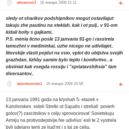
almazovv3
16 января 2009 21:11
sledy ot sharikov podshipnikov mogut ostavliajut
takuju zhe pautinu na steklah, kak i ot pulj.. v 91-om
kidali bolty s gajkami..
P.S. menia licno posle 13 janvaria 91-go i rasstrela
tamozhni v medininkai, uzhe nicego ne udivliajet..
litovskije vlasti pojdut na vsio, vplot do ubijstva svojih
grazhdan, lizhby samim bylo teplo i komfortno.. a
obviniat kak vsegda rossiju i "spriatavshihsia" tam
diversantov..
alexshurman1
16 января 2009 20:58
13 janvaria 1991 goda na kryshah 5- etazek v
Karoliniskes sideli Strelki ot Sajudis i streliali poverh
golov(?) zascitnikov s celju sprovocirovat' Sovetskuju
Armiju na protivodejstvije.Ne udivlius' esli te 2 vystrela
byli sdelany temi ze liud'mi i s toj ze celju.