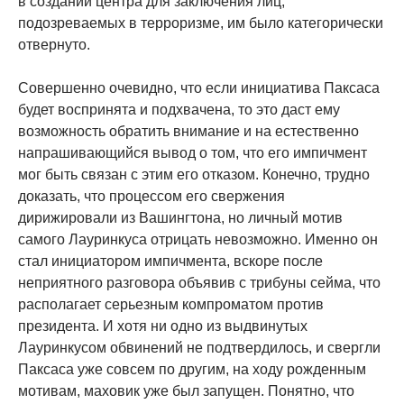
в создании центра для заключения лиц,
подозреваемых в терроризме, им было категорически
отвернуто.
Совершенно очевидно, что если инициатива Паксаса
будет воспринята и подхвачена, то это даст ему
возможность обратить внимание и на естественно
напрашивающийся вывод о том, что его импичмент
мог быть связан с этим его отказом. Конечно, трудно
доказать, что процессом его свержения
дирижировали из Вашингтона, но личный мотив
самого Лауринкуса отрицать невозможно. Именно он
стал инициатором импичмента, вскоре после
неприятного разговора объявив с трибуны сейма, что
располагает серьезным компроматом против
президента. И хотя ни одно из выдвинутых
Лауринкусом обвинений не подтвердилось, и свергли
Паксаса уже совсем по другим, на ходу рожденным
мотивам, маховик уже был запущен. Понятно, что