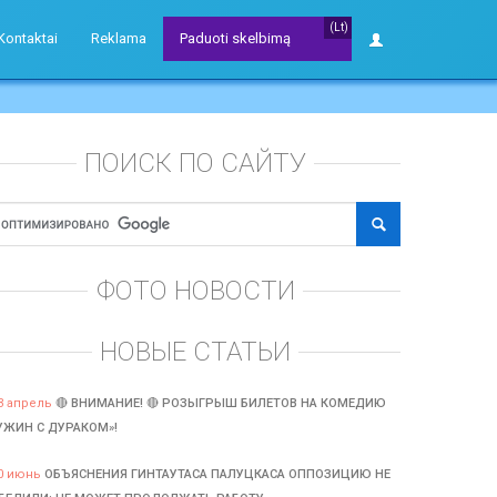
(Lt)
Kontaktai
Reklama
Paduoti skelbimą
ПОИСК ПО САЙТУ
ФОТО НОВОСТИ
НОВЫЕ СТАТЬИ
3 апрель
🔴 ВНИМАНИЕ! 🔴 РОЗЫГРЫШ БИЛЕТОВ НА КОМЕДИЮ
УЖИН С ДУРАКОМ»!
0 июнь
ОБЪЯСНЕНИЯ ГИНТАУТАСА ПАЛУЦКАСА ОППОЗИЦИЮ НЕ