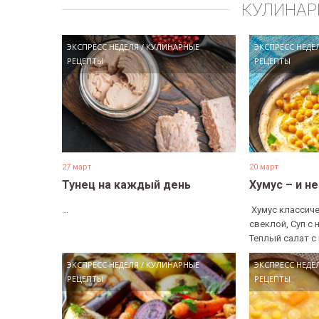
КУЛИНАР
ЭКСПРЕСС НЕДЕЛЯ
/
КУЛИНАРНЫЕ
ЭКСПРЕСС НЕДЕ
РЕЦЕПТЫ
РЕЦЕПТЫ
27 март
20 март
Тунец на каждый день
Хумус – и н
...
​ Хумус классиче
свеклой, Суп с 
Теплый салат с 
ЭКСПРЕСС НЕДЕЛЯ
/
КУЛИНАРНЫЕ
ЭКСПРЕСС НЕДЕ
РЕЦЕПТЫ
РЕЦЕПТЫ