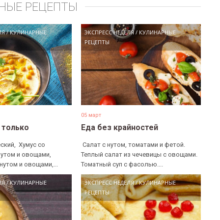
НЫЕ РЕЦЕПТЫ
ЛЯ
/
КУЛИНАРНЫЕ
ЭКСПРЕСС НЕДЕЛЯ
/
КУЛИНАРНЫЕ
РЕЦЕПТЫ
05 март
е только
Еда без крайностей
ский, ​ Хумус со
​ Салат с нутом, томатами и фетой. ​
нутом и овощами, ​
Теплый салат из чечевицы с овощами. ​
нутом и овощами,...
Томатный суп с фасолью....
ЛЯ
/
КУЛИНАРНЫЕ
ЭКСПРЕСС НЕДЕЛЯ
/
КУЛИНАРНЫЕ
РЕЦЕПТЫ