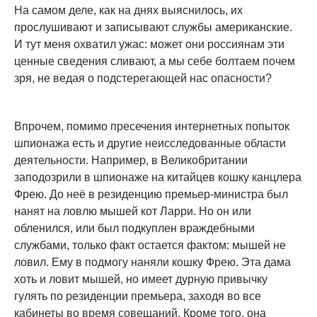
На самом деле, как на днях выяснилось, их
прослушивают и записывают службы американские.
И тут меня охватил ужас: может они россиянам эти
ценные сведения сливают, а мы себе болтаем почем
зря, не ведая о подстерегающей нас опасности?
Впрочем, помимо пресечения интернетных попыток
шпионажа есть и другие неисследованные области
деятельности. Например, в Великобритании
заподозрили в шпионаже на китайцев кошку канцлера
Фрею. До неё в резиденцию премьер-министра был
нанят на ловлю мышей кот Ларри. Но он или
обленился, или был подкуплен враждебными
службами, только факт остается фактом: мышей не
ловил. Ему в подмогу наняли кошку Фрею. Эта дама
хоть и ловит мышей, но имеет дурную привычку
гулять по резиденции премьера, заходя во все
кабинеты во время совещаний. Кроме того, она