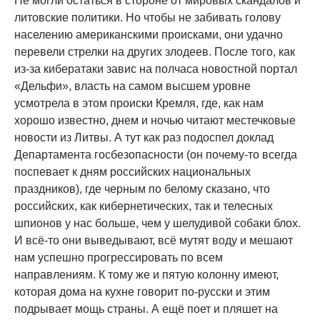
Не могли остаться в стороне от мировых скандалов и
литовские политики. Но чтобы не забивать голову
населению американскими происками, они удачно
перевели стрелки на других злодеев. После того, как
из-за кибератаки завис на полчаса новостной портал
«Дельфи», власть на самом высшем уровне
усмотрела в этом происки Кремля, где, как нам
хорошо известно, днем и ночью читают местечковые
новости из Литвы. А тут как раз подоспел доклад
Департамента госбезопасности (он почему-то всегда
поспевает к дням российских национальных
праздников), где черным по белому сказано, что
российских, как кибернетических, так и телесных
шпионов у нас больше, чем у шелудивой собаки блох.
И всё-то они выведывают, всё мутят воду и мешают
нам успешно прогрессировать по всем
направлениям. К тому же и пятую колонну имеют,
которая дома на кухне говорит по-русски и этим
подрывает мощь страны. А ещё поет и пляшет на