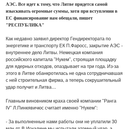
АЭС. Все идет к тому, что Литве придется самой
изыскивать огромные суммы, хотя при вступлении в
ЕС финансирование нам обещали, пишет
"РЕСПУБЛИКА"
Как недавно заявил директор Гендиректората по
энергетике и транспорту ЕК П.Фаросс, закрытие АЭС -
внутреннее дело Литвы. Немецкая компания
российского капитала "Нукем", строящая площадку
для ядерных отходов, опаздывает на три года. Из-за
этого в Литве обанкротилась не одна сотрудничавшая
с ней строительная фирма, а теперь сокрушительный
удар получит и Литва…
Главным виновником краха своей компании "Ранга
IV" Л.Пинкявичюс считает именно "Нукем":
- За выполненные нами работы они не уплатили 30
млн лт. В Игналине мы испытали атомный удар, а