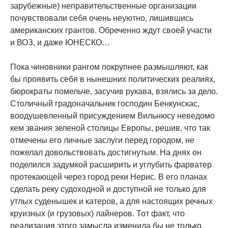
зарубежные) неправительственные организации
почувствовали себя очень неуютно, лишившись
американских грантов. Обреченно ждут своей участи
и ВОЗ, и даже ЮНЕСКО…
Пока чиновники рангом покрупнее размышляют, как
бы проявить себя в нынешних политических реалиях,
бюрократы помельче, засучив рукава, взялись за дело.
Столичный градоначальник господин Бенкунскас,
воодушевленный присуждением Вильнюсу неведомо
кем звания зеленой столицы Европы, решив, что так
отмечены его личные заслуги перед городом, не
пожелал довольствовать достигнутым. На днях он
поделился задумкой расширить и углубить фарватер
протекающей через город реки Нерис. В его планах
сделать реку судоходной и доступной не только для
утлых суденышек и катеров, а для настоящих речных
круизных (и грузовых) лайнеров. Тот факт, что
реализация этого замысла изменила бы не только